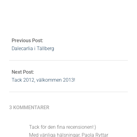
Av:
Heidi Rovén
2012-12-08
Ämnen:
dalarna
,
dalecarlia
,
kerstin florian
,
nordic choice
,
quality resort
,
spa
,
stenmassage
3 Comments
Previous Post:
Dalecarlia i Tällberg
Next Post:
Tack 2012, välkommen 2013!
3 KOMMENTARER
Tack för den fina recensionen!:)
Med vänliga hälsningar, Paola Ryttar