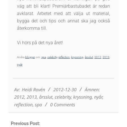
väg att bli klart! Premiärbastubadet är redan
avklarat. Arbetet med att välja ut material,
bygga det och tips och annat ska jag också
återkomma till.
Vi hörs på det nya året!
Andra
bloggar
om:
spa
,
celebrity
,
reflection
,
kryssning
,
årsslut
,
2012
,
2013
,
nyår
2012-
12-
30
Av:
Heidi Rovén
2012-12-30
Ämnen:
2012
,
2013
,
årsslut
,
celebrity
,
kryssning
,
nyår
,
reflection
,
spa
0 Comments
Previous Post: