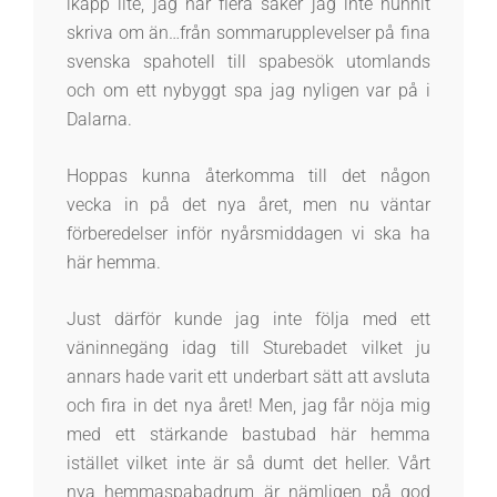
ikapp lite, jag har flera saker jag inte hunnit
skriva om än…från sommarupplevelser på fina
svenska spahotell till spabesök utomlands
och om ett nybyggt spa jag nyligen var på i
Dalarna.
Hoppas kunna återkomma till det någon
vecka in på det nya året, men nu väntar
förberedelser inför nyårsmiddagen vi ska ha
här hemma.
Just därför kunde jag inte följa med ett
väninnegäng idag till Sturebadet vilket ju
annars hade varit ett underbart sätt att avsluta
och fira in det nya året! Men, jag får nöja mig
med ett stärkande bastubad här hemma
istället vilket inte är så dumt det heller. Vårt
nya hemmaspabadrum är nämligen på god