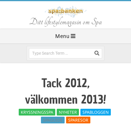
Skip
to
S
Ditt lifestylemagasin om Spa
content
Primary
Menu
p
Navigation
Menu
Search
a
b
Tack 2012,
a
välkommen 2013!
n
KRYSSNINGSSPA
NYHETER
SPABLOGGEN
SPAGUIDE
SPARESOR