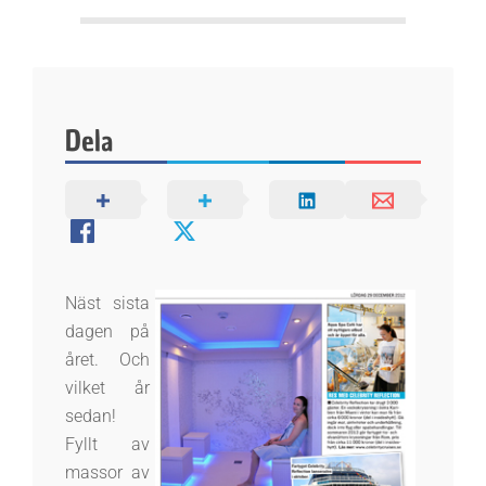
k
e
n
Dela
Näst sista
dagen på
året. Och
vilket år
sedan!
Fyllt av
massor av