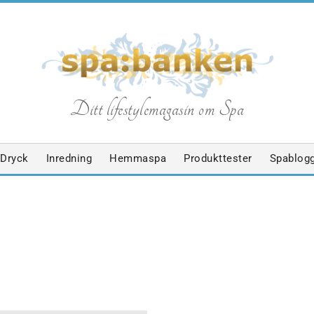
S
Ditt lifestylemagasin om Spa
p
Dryck
Inredning
Hemmaspa
Produkttester
Spablog
a
b
NYHETER
SPABLOGGEN
SPAGUIDE
SPAHOTELL
SPAPROD
a
NG
VILA/ÅTERHÄMTNING