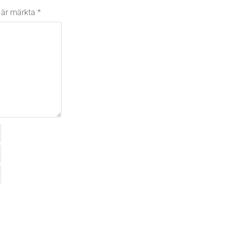
t är märkta
*