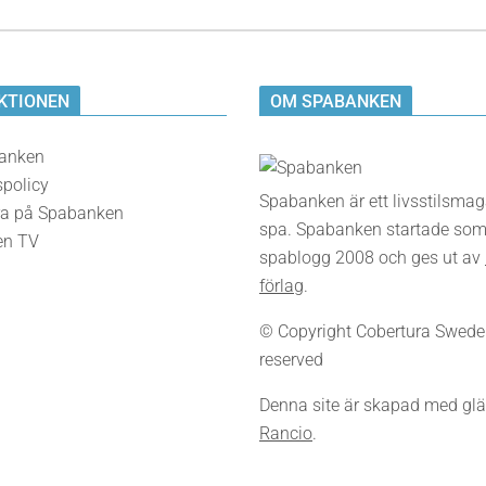
KTIONEN
OM SPABANKEN
anken
spolicy
Spabanken är ett livsstilsma
a på Spabanken
spa. Spabanken startade som
en TV
spablogg 2008 och ges ut av
förlag
.
© Copyright Cobertura Sweden,
reserved
Denna site är skapad med glä
Rancio
.