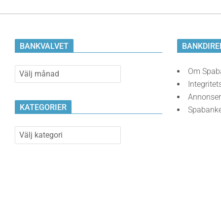
BANKVALVET
BANKDIRE
Bankvalvet
Om Spab
Integritet
Annonser
KATEGORIER
Spabank
Kategorier