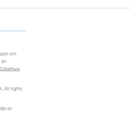
gasin om
 en
Cobertura
 All rights
dje av