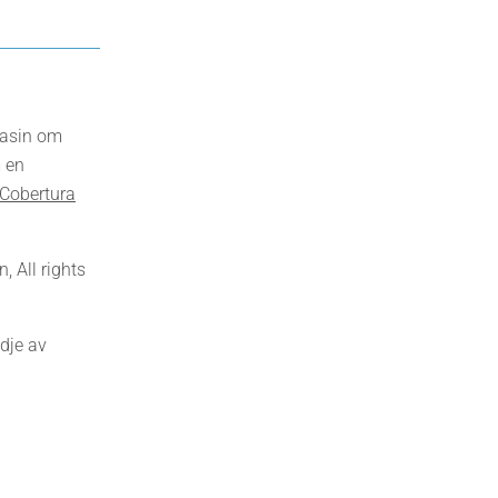
gasin om
 en
Cobertura
 All rights
dje av