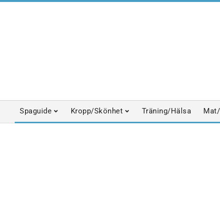
Skip
to
content
Spaguide
Kropp/Skönhet
Träning/Hälsa
Mat/
Primary
Navigation
Menu