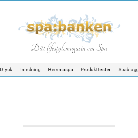
S
Ditt lifestylemagasin om Spa
p
Dryck
Inredning
Hemmaspa
Produkttester
Spablog
a
b
a