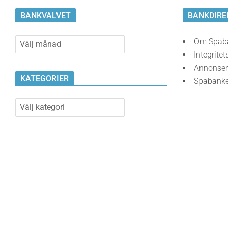
BANKVALVET
BANKDIRE
Bankvalvet
Om Spab
Integritet
Annonser
KATEGORIER
Spabank
Kategorier