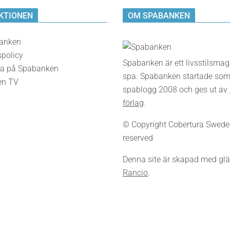
KTIONEN
OM SPABANKEN
anken
spolicy
Spabanken är ett livsstilsma
a på Spabanken
spa. Spabanken startade som
en TV
spablogg 2008 och ges ut av
förlag
.
© Copyright Cobertura Sweden,
reserved
Denna site är skapad med glä
Rancio
.