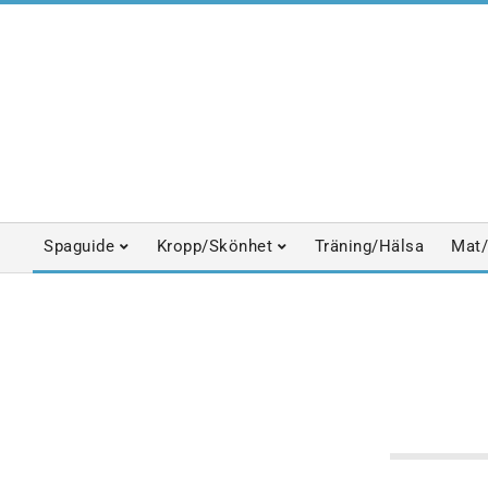
Skip
to
content
Spaguide
Kropp/Skönhet
Träning/Hälsa
Mat/
Primary
Navigation
Menu
HÄLSOFILOSOFIER
SPABLO