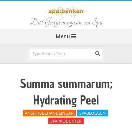
Skip
to
S
Ditt lifestylemagasin om Spa
content
Primary
Menu
p
Navigation
Menu
Search
a
b
Summa summarum;
a
Hydrating Peel
n
ANSIKTSBEHANDLINGAR
SPABLOGGEN
SPAPRODUKTER