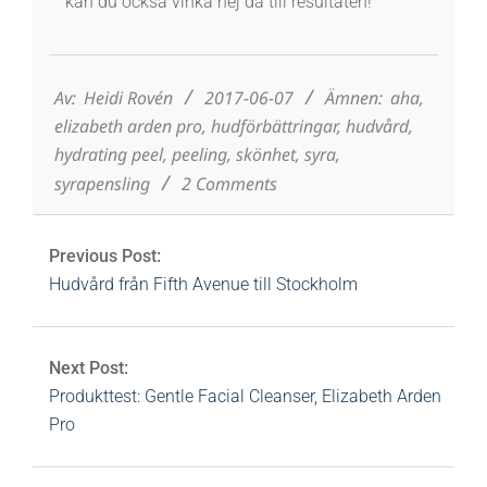
kan du också vinka hej då till resultaten!
2017-
06-
07
Av:
Heidi Rovén
2017-06-07
Ämnen:
aha
,
elizabeth arden pro
,
hudförbättringar
,
hudvård
,
hydrating peel
,
peeling
,
skönhet
,
syra
,
syrapensling
2 Comments
Previous Post:
Hudvård från Fifth Avenue till Stockholm
Next Post:
Produkttest: Gentle Facial Cleanser, Elizabeth Arden
Pro