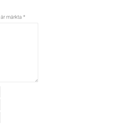
t är märkta
*