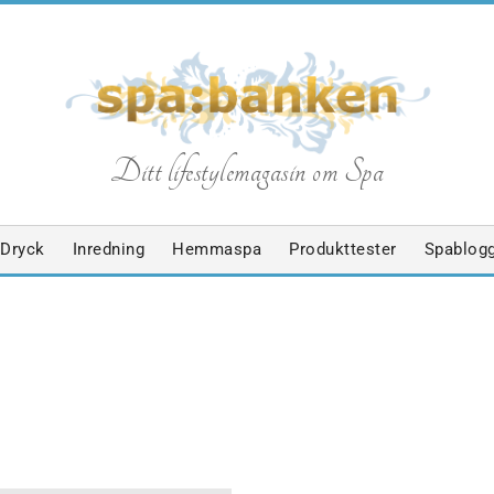
S
Ditt lifestylemagasin om Spa
p
Dryck
Inredning
Hemmaspa
Produkttester
Spablog
a
b
HET
KROPPSBEHANDLINGAR
NYHETER
SPABLOGGEN
SPAG
a
PAPRODUKTER
TRENDER
YOGA