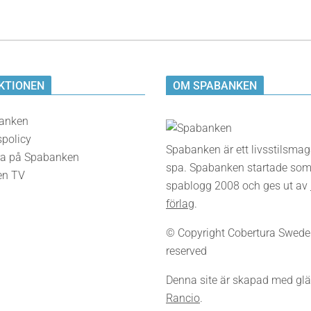
KTIONEN
OM SPABANKEN
anken
spolicy
Spabanken är ett livsstilsma
a på Spabanken
spa. Spabanken startade som
en TV
spablogg 2008 och ges ut av
förlag
.
© Copyright Cobertura Sweden,
reserved
Denna site är skapad med glä
Rancio
.