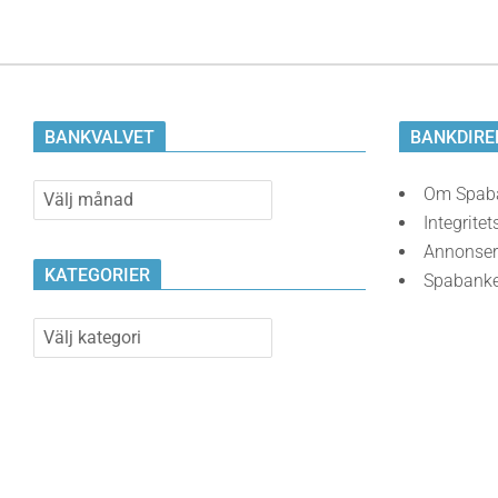
BANKVALVET
BANKDIRE
Bankvalvet
Om Spab
Integritet
Annonser
KATEGORIER
Spabank
Kategorier