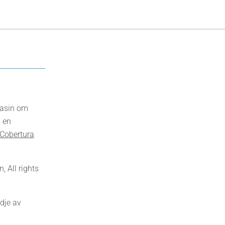
gasin om
 en
Cobertura
 All rights
dje av