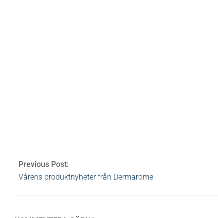
kryssningsbok
bloggar
spa
trender
nyheter
restauratören
meditation
yoga
hemm
Av:
Heidi Rovén
2010-02-08
Ämnen:
gravidy
yoga
0 Comments
Previous Post:
Vårens produktnyheter från Dermarome