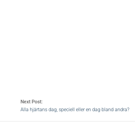
aspa
gravidyoga
oga
,
Hemmaspa
,
meditation
,
nyheter
,
restauratören
,
spa
,
trender
Next Post:
Alla hjärtans dag, speciell eller en dag bland andra?