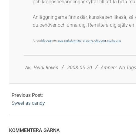
och kroppsbehandlingar syftar till att få hela mä
Anläggningarna finns där, kunskapen likaså, så v
du behöver och unna dig. Remittera dig själv en
Andra
bloggar
om:
spa
,
sjukskrivning
,
qi gong
,
chi gong
,
storhogna
2008-
05-
20
Av:
Heidi Rovén
2008-05-20
Ämnen:
No Tag
Previous Post:
Sweet as candy
KOMMENTERA GÄRNA