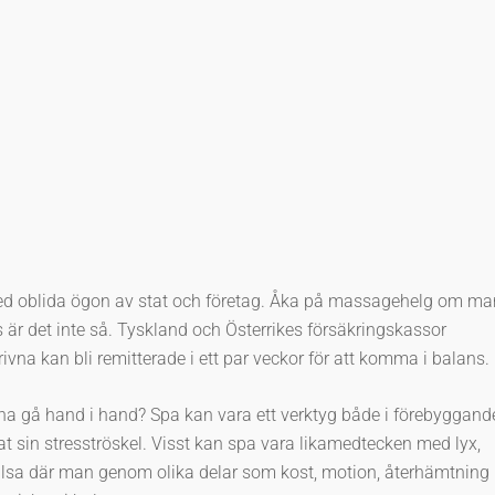
med oblida ögon av stat och företag. Åka på massagehelg om ma
ds är det inte så. Tyskland och Österrikes försäkringskassor
ivna kan bli remitterade i ett par veckor för att komma i balans.
nna gå hand i hand? Spa kan vara ett verktyg både i förebyggand
at sin stresströskel. Visst kan spa vara likamedtecken med lyx,
lsa där man genom olika delar som kost, motion, återhämtning