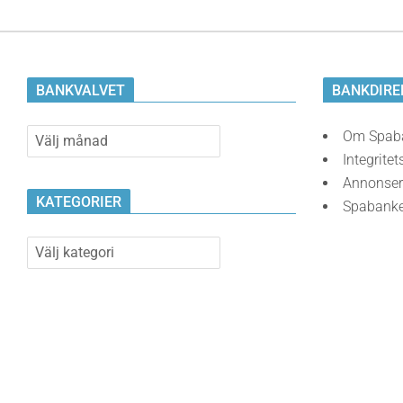
BANKVALVET
BANKDIRE
Bankvalvet
Om Spab
Integritet
Annonser
KATEGORIER
Spabank
Kategorier