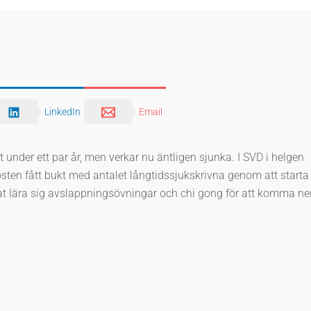
n
k
e
LinkedIn
Email
n
t under ett par år, men verkar nu äntligen sjunka. I SVD i helgen
ten fått bukt med antalet långtidssjukskrivna genom att starta
at lära sig avslappningsövningar och chi gong för att komma ner