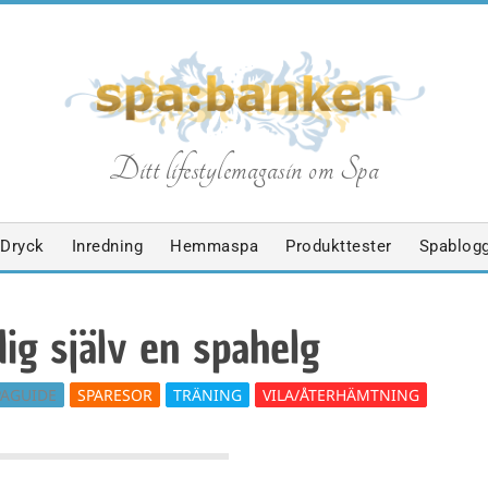
S
Ditt lifestylemagasin om Spa
p
Dryck
Inredning
Hemmaspa
Produkttester
Spablog
a
ig själv en spahelg
b
PAGUIDE
SPARESOR
TRÄNING
VILA/ÅTERHÄMTNING
a