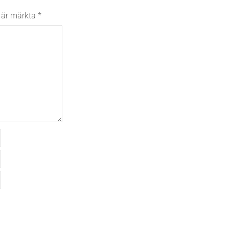
t är märkta
*