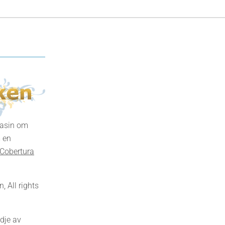
gasin om
 en
Cobertura
 All rights
dje av