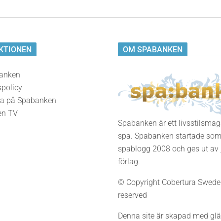
KTIONEN
OM SPABANKEN
anken
spolicy
a på Spabanken
en TV
Spabanken är ett livsstilsma
spa. Spabanken startade som
spablogg 2008 och ges ut av
förlag
.
© Copyright Cobertura Sweden,
reserved
Denna site är skapad med glä