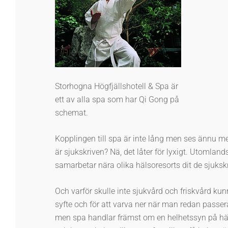
Storhogna Högfjällshotell & Spa är
ett av alla spa som har Qi Gong på
schemat.
Kopplingen till spa är inte lång men ses ännu 
är sjukskriven? Nä, det låter för lyxigt. Utomlan
samarbetar nära olika hälsoresorts dit de sjukskr
Och varför skulle inte sjukvård och friskvård ku
syfte och för att varva ner när man redan passer
men spa handlar främst om en helhetssyn på hä