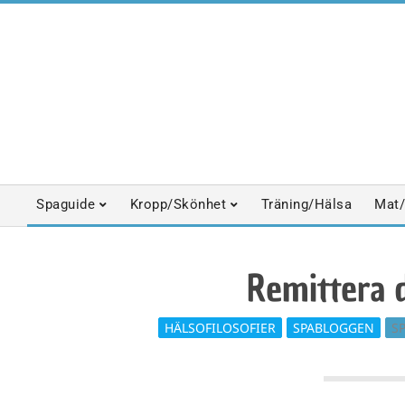
Skip
to
content
Spaguide
Kropp/Skönhet
Träning/Hälsa
Mat/
Primary
Navigation
Menu
Remittera d
HÄLSOFILOSOFIER
SPABLOGGEN
S