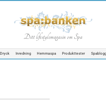
S
Ditt lifestylemagasin om Spa
p
Dryck
Inredning
Hemmaspa
Produkttester
Spablog
a
b
MASSAGE
SPABLOGGEN
SPAGUIDE
SPAHOTELL
SPAPRODU
a