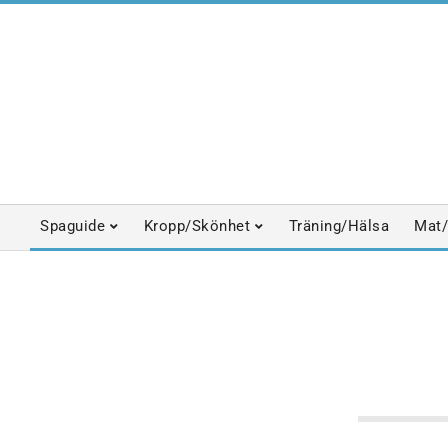
Skip
to
content
Spaguide
Kropp/Skönhet
Träning/Hälsa
Mat/
Primary
Navigation
Menu
ANSIKTSBEHANDLINGAR
AROMATERAPI
BASTU