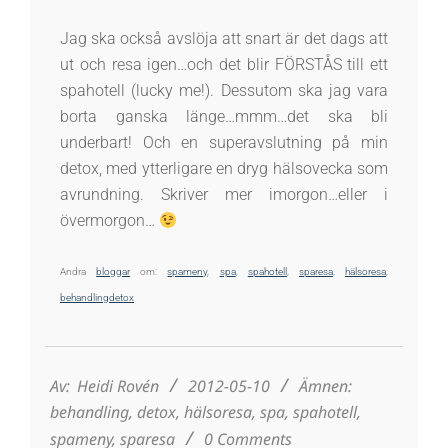
Jag ska också avslöja att snart är det dags att
ut och resa igen…och det blir FÖRSTÅS till ett
spahotell (lucky me!). Dessutom ska jag vara
borta ganska länge…mmm…det ska bli
underbart! Och en superavslutning på min
detox, med ytterligare en dryg hälsovecka som
avrundning. Skriver mer imorgon…eller i
övermorgon…
Andra
bloggar
om:
spameny
,
spa
,
spahotell
,
sparesa
,
hälsoresa
,
behandling
detox
2012-
05-
10
Av:
Heidi Rovén
2012-05-10
Ämnen:
behandling
,
detox
,
hälsoresa
,
spa
,
spahotell
,
spameny
,
sparesa
0 Comments