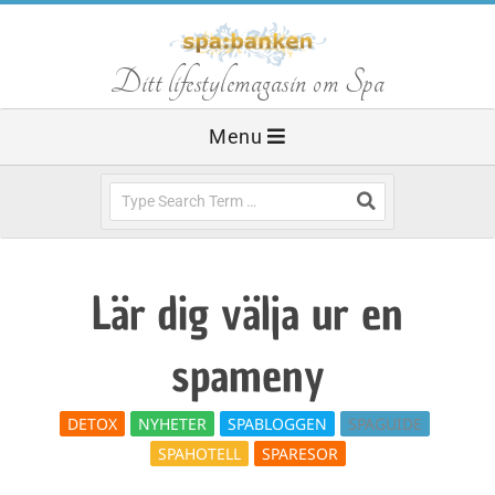
Skip
to
S
Ditt lifestylemagasin om Spa
content
Primary
Menu
p
Navigation
Menu
Search
a
b
Lär dig välja ur en
a
spameny
n
DETOX
NYHETER
SPABLOGGEN
SPAGUIDE
SPAHOTELL
SPARESOR