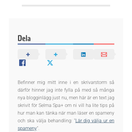
k
e
n
Dela
Befinner mig mitt inne i en skrivarstorm så
därför hinner jag inte fylla på med så många
nya blogginlägg just nu, men här är en text jag
skrivit för Selma Spa+ om ni vill ha lite tips på
hur man kan tänka när man läser en spameny
och ska välja behandling: ”
Lär dig välja ur en
spameny
”.