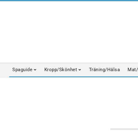
Skip
to
content
Spaguide
Kropp/Skönhet
Träning/Hälsa
Mat/
Primary
Navigation
Menu
EVENEMANG
HÄLSO