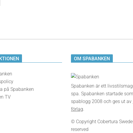
KTIONEN
OM SPABANKEN
anken
spolicy
Spabanken är ett livsstilsma
a på Spabanken
spa. Spabanken startade som
en TV
spablogg 2008 och ges ut av
förlag
.
© Copyright Cobertura Sweden,
reserved