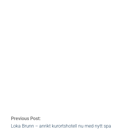
The yogis and shamans have long predicted that a
said this occurs in 2012 and much has been written
calendars or ’counts’. Yogi Bhajan, the Master of 
1969 was to prepare us for the shift into Aquar
2011 or 11.11.11.
bloggar
allt för hälsan
mässa
älvsjö
stockholm
vattumannen
may
Av:
Heidi Rovén
2011-11-11
Ämnen:
allt för
stockholm
,
vattumannen
0 Comments
Previous Post:
Loka Brunn – anrikt kurortshotell nu med nytt spa