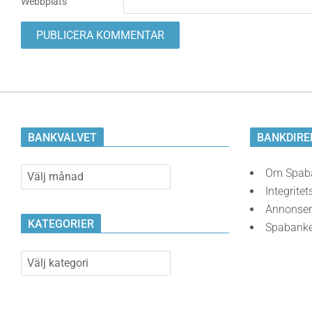
Webbplats
BANKVALVET
BANKDIRE
Bankvalvet
Om Spab
Integritet
Annonser
KATEGORIER
Spabank
Kategorier