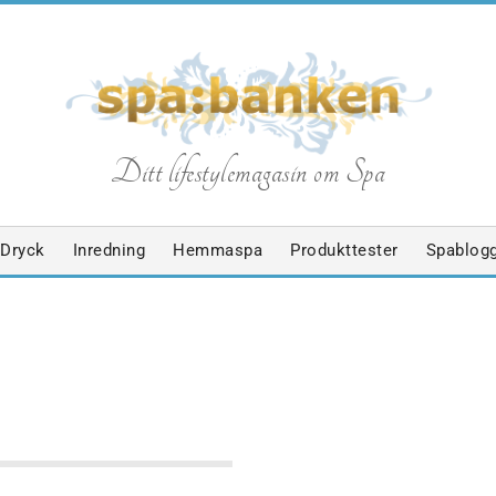
S
Ditt lifestylemagasin om Spa
p
Dryck
Inredning
Hemmaspa
Produkttester
Spablog
a
b
FILOSOFIER
NYHETER
SPABLOGGEN
a