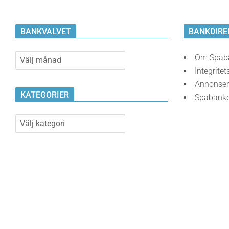
BANKVALVET
BANKDIRE
Bankvalvet
Om Spab
Integritet
Annonser
KATEGORIER
Spabank
Kategorier