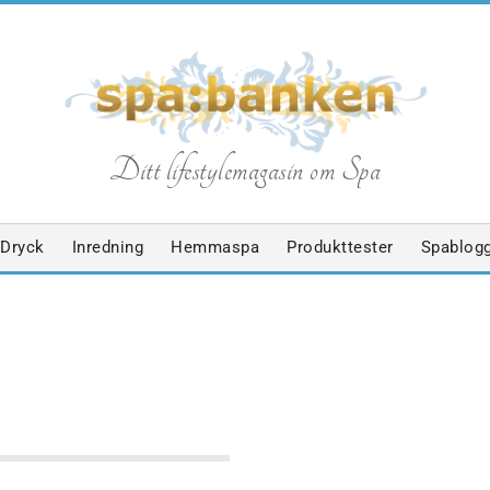
S
Ditt lifestylemagasin om Spa
p
Dryck
Inredning
Hemmaspa
Produkttester
Spablog
a
b
PA
SPABLOGGEN
VILA/ÅTERHÄMTNING
a