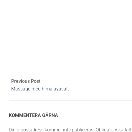
bloggar
spa
kryssning
msc
bastu
laconium
ångbastu
turkisk ba
Av:
Heidi Rovén
2012-12-07
Ämnen:
ångbas
Comments
Previous Post:
Massage med himalayasalt
KOMMENTERA GÄRNA
Din e-postadress kommer inte publiceras.
Obligatoriska fäl