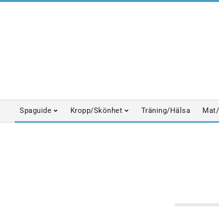
Skip
to
content
Spaguide
Kropp/Skönhet
Träning/Hälsa
Mat/
Primary
Navigation
Menu
BASTU
KRYSSNINGSS