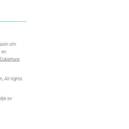
gasin om
 en
Cobertura
 All rights
dje av