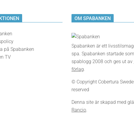
KTIONEN
OM SPABANKEN
anken
spolicy
Spabanken är ett livsstilsma
a på Spabanken
spa. Spabanken startade som
en TV
spablogg 2008 och ges ut av
förlag
.
© Copyright Cobertura Sweden,
reserved
Denna site är skapad med glä
Rancio
.