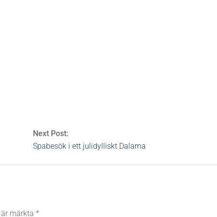
stu
tu
,
bastu
,
kryssning
,
laconium
,
msc
,
spa
,
turkisk bastu
0
Next Post:
Spabesök i ett julidylliskt Dalarna
t är märkta
*