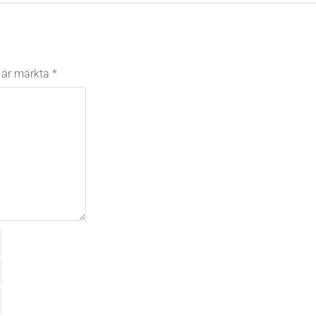
t är märkta
*