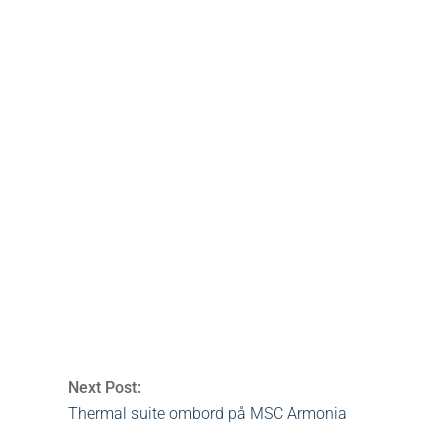
malaya
,
kryssning
,
massage
,
msc
,
salt
,
spa
0 Comments
Next Post:
Thermal suite ombord på MSC Armonia