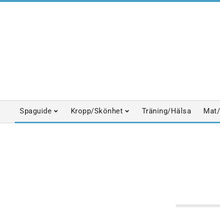
Skip
to
content
Spaguide
Kropp/Skönhet
Träning/Hälsa
Mat/
Primary
Navigation
Menu
DETOX
KRYSSNINGSS