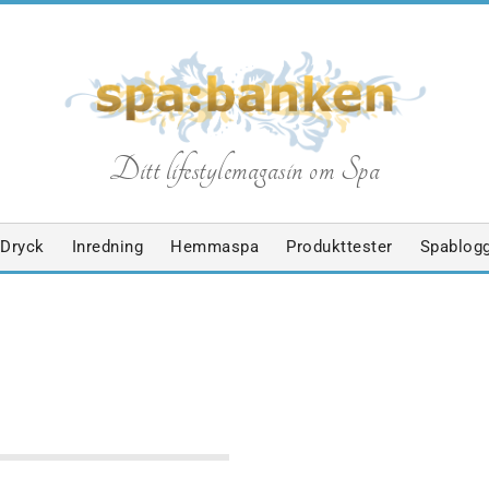
S
Ditt lifestylemagasin om Spa
p
Dryck
Inredning
Hemmaspa
Produkttester
Spablog
a
b
PA
MASSAGE
NYHETER
SPABLOGGEN
a