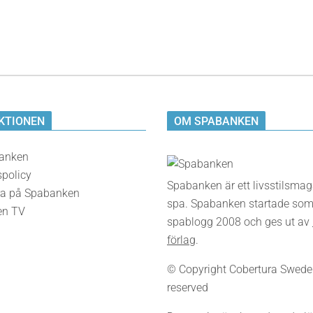
KTIONEN
OM SPABANKEN
anken
spolicy
Spabanken är ett livsstilsma
a på Spabanken
spa. Spabanken startade som
en TV
spablogg 2008 och ges ut av
förlag
.
© Copyright Cobertura Sweden,
reserved