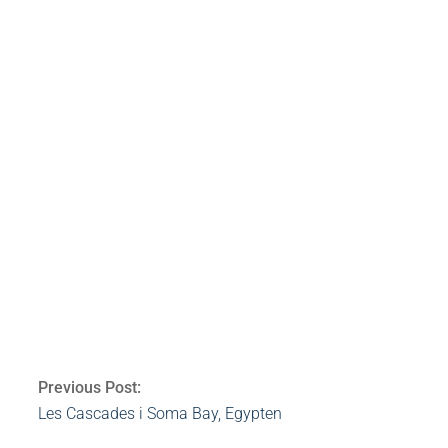
bloggar
spa
kryssning
msc
massage
himalaya
salt
bali
Av:
Heidi Rovén
2012-11-28
Ämnen:
bali
,
hi
Previous Post:
Les Cascades i Soma Bay, Egypten