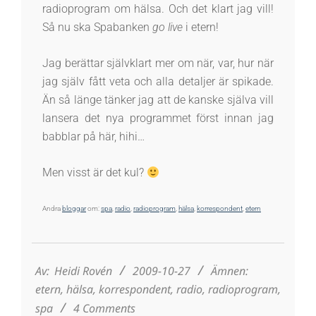
radioprogram om hälsa. Och det klart jag vill!
Så nu ska Spabanken
go live
i etern!
Jag berättar självklart mer om när, var, hur när
jag själv fått veta och alla detaljer är spikade.
Än så länge tänker jag att de kanske själva vill
lansera det nya programmet först innan jag
babblar på här, hihi…
Men visst är det kul?
Andra
bloggar
om:
spa
,
radio
,
radioprogram
,
hälsa
,
korrespondent
,
etern
2009-
10-
27
Av:
Heidi Rovén
2009-10-27
Ämnen:
etern
,
hälsa
,
korrespondent
,
radio
,
radioprogram
,
spa
4 Comments