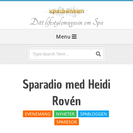
Skip
to
S
Ditt lifestylemagasin om Spa
content
Primary
Menu
p
Navigation
Menu
Search
a
b
Sparadio med Heidi
a
Rovén
n
EVENEMANG
NYHETER
SPABLOGGEN
SPARESOR