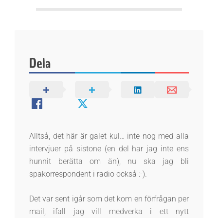
k
e
n
Dela
Alltså, det här är galet kul… inte nog med alla
intervjuer på sistone (en del har jag inte ens
hunnit berätta om än), nu ska jag bli
spakorrespondent i radio också :-).
Det var sent igår som det kom en förfrågan per
mail, ifall jag vill medverka i ett nytt