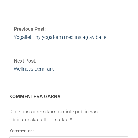
lumene
,
miljösmart
,
miljövänligt
,
naturligt
,
oliv
,
svanen
,
weleda
0 Comments
Previous Post:
Yogallet - ny yogaform med inslag av ballet
Next Post:
Wellness Denmark
KOMMENTERA GÄRNA
Din e-postadress kommer inte publiceras.
Obligatoriska fält är märkta
*
Kommentar
*