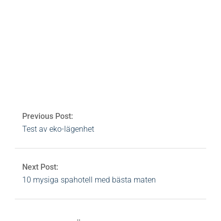
Av:
Heidi Rovén
2014-11-13
Ämnen:
aktiv
danmark
,
danmark
,
hälsoturism
,
köpenhamn
,
sparesa
,
spaturism
,
visit copenhagen
,
visit
denmark
,
visitvejle
,
wellness
,
wellness denmark
0 Comments
Previous Post:
Test av eko-lägenhet
Next Post:
10 mysiga spahotell med bästa maten