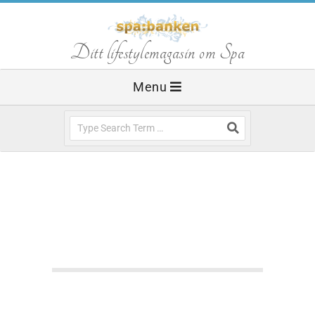
Skip
to
S
Ditt lifestylemagasin om Spa
content
Primary
Menu
p
Navigation
Menu
Search
a
b
a
SPABLOGGEN
SPAGUIDE
SPARESOR
n