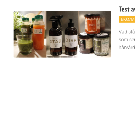
Test a
2014-
EKO/M
11-
Vad stå
09
som sen
hårvård