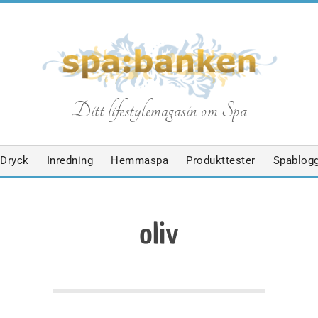
S
Ditt lifestylemagasin om Spa
p
Dryck
Inredning
Hemmaspa
Produkttester
Spablog
a
oliv
b
a