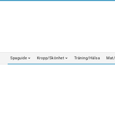
Skip
to
content
Spaguide
Kropp/Skönhet
Träning/Hälsa
Mat/
Primary
Navigation
Menu