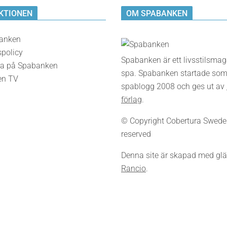
KTIONEN
OM SPABANKEN
anken
spolicy
Spabanken är ett livsstilsma
a på Spabanken
spa. Spabanken startade som
en TV
spablogg 2008 och ges ut av
förlag
.
© Copyright Cobertura Sweden,
reserved
Denna site är skapad med glä
Rancio
.