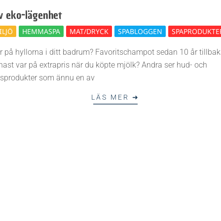
n
v eko-lägenhet
k
ILJÖ
HEMMASPA
MAT/DRYCK
SPABLOGGEN
SPAPRODUKTE
r på hyllorna i ditt badrum? Favoritschampot sedan 10 år tillbaka
e
ast var på extrapris när du köpte mjölk? Andra ser hud- och
sprodukter som ännu en av
n
LÄS MER ➜