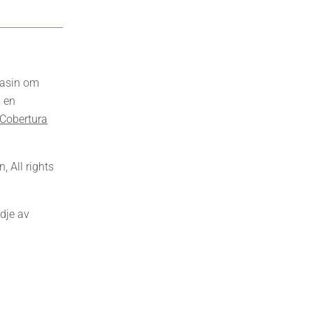
gasin om
 en
Cobertura
 All rights
dje av