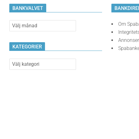
BANKVALVET
BANKDIRE
Bankvalvet
Om Spab
Integritet
Annonser
KATEGORIER
Spabank
Kategorier