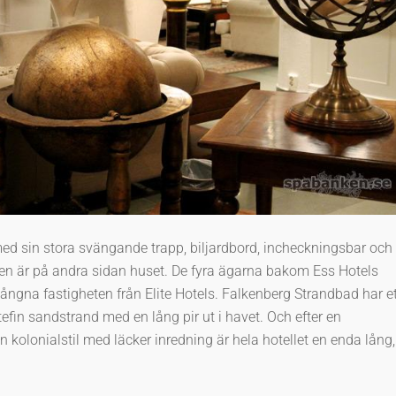
d sin stora svängande trapp, biljardbord, incheckningsbar och
ten är på andra sidan huset. De fyra ägarna bakom Ess Hotels
ångna fastigheten från Elite Hotels. Falkenberg Strandbad har et
ttefin sandstrand med en lång pir ut i havet. Och efter en
en kolonialstil med läcker inredning är hela hotellet en enda lång,