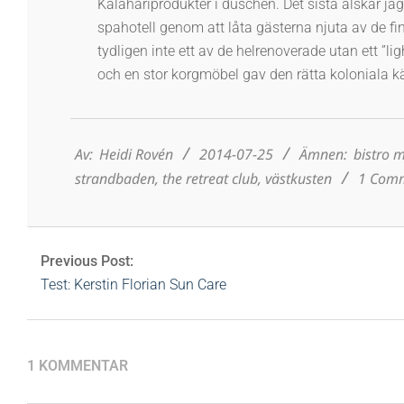
Kalahariprodukter i duschen. Det sista älskar jag;
spahotell genom att låta gästerna njuta av de f
tydligen inte ett av de helrenoverade utan ett ”lig
och en stor korgmöbel gav den rätta koloniala k
2014-
07-
25
Av:
Heidi Rovén
2014-07-25
Ämnen:
bistro m
strandbaden
,
the retreat club
,
västkusten
1 Com
Previous Post:
Test: Kerstin Florian Sun Care
1 KOMMENTAR