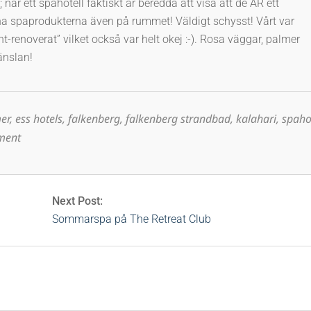
 när ett spahotell faktiskt är beredda att visa att de ÄR ett
ina spaprodukterna även på rummet! Väldigt schysst! Vårt var
ht-renoverat” vilket också var helt okej :-). Rosa väggar, palmer
änslan!
er
,
ess hotels
,
falkenberg
,
falkenberg strandbad
,
kalahari
,
spaho
ment
Next Post:
Sommarspa på The Retreat Club