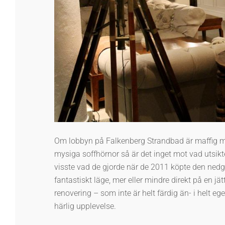
Om lobbyn på Falkenberg Strandbad är maffig me
mysiga soffhörnor så är det inget mot vad utsik
visste vad de gjorde när de 2011 köpte den nedg
fantastiskt läge, mer eller mindre direkt på en jä
renovering – som inte är helt färdig än- i helt eg
härlig upplevelse.