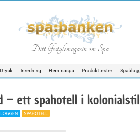
S
Ditt lifestylemagasin om Spa
p
Dryck
Inredning
Hemmaspa
Produkttester
Spablog
a
– ett spahotell i kolonialstil
b
BLOGGEN
SPAHOTELL
a