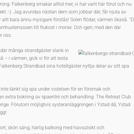
tning. Falkenberg smakar alltid mer, vi har varit här förut och nu
irekt :-). Jag avundas nästan dem som jobbar där, får njuta av
r allt bara ännu mysigare förstås! Solen flödar, värmen likaså. ”D
mhusterrassen till frukost i morse. Och igen; med den där
r oss.
et där många strandgäster slank in
så – i värmen, gick vi för att testa
kenberg Strandbad sina hotellgäster nyttja delar av sitt spa
inte tänkt sig spa under vistelsen för en försmak och
an extra bokning av spaentré och behandling. The Retreat Club
erige. Förutom möjligtvis systeranläggningen i Ystad då; Ystad
ägg!
tort, skön säng, härlig balkong med havsutsikt och