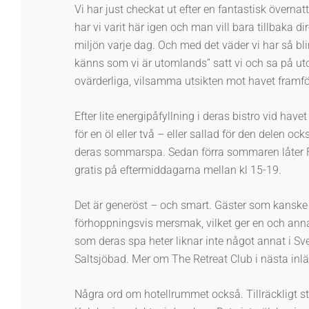
Vi har just checkat ut efter en fantastisk övernat
har vi varit här igen och man vill bara tillbaka d
miljön varje dag. Och med det väder vi har så bli
känns som vi är utomlands” satt vi och sa på uto
ovärderliga, vilsamma utsikten mot havet framfö
Efter lite energipåfyllning i deras bistro vid hav
för en öl eller två – eller sallad för den delen ock
deras sommarspa. Sedan förra sommaren låter Fal
gratis på eftermiddagarna mellan kl 15-19.
Det är generöst – och smart. Gäster som kanske 
förhoppningsvis mersmak, vilket ger en och ann
som deras spa heter liknar inte något annat i Sv
Saltsjöbad. Mer om The Retreat Club i nästa inl
Några ord om hotellrummet också. Tillräckligt s