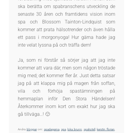
ska berätta om spabranschens utveckling de
senaste 30 åren och framtidens vision inom
spa och Blossom Tainton-Lindquist som
kommer att prata hälsotrender och även hålla
ett pass i morgonyoga! Hur gärna hade jag
inte velat lyssna på och träffa dem!
Ja, som ni förstår så sörjer jag att jag inte
kommer att vara där, men som någon tröstade
mig med; det kommer fler år. Just detta satsar
jag på att klappa mig på magen från soffan,
vila och förhöja spastämningen på
hemmaplan inför Den Stora Händelsen!
Återkommer inom kort om exakt hur jag ska
gå tillväga…! 🙂
Andra
bloggar
om:
spadagarna
,
spa
,
loka brunn
,
spahotell
,
kerstin florian
,