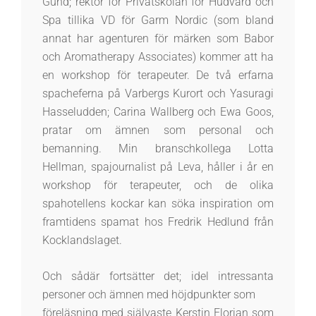
Gund; rektor för Privatskolan för Hudvård och
Spa tillika VD för Garm Nordic (som bland
annat har agenturen för märken som Babor
och Aromatherapy Associates) kommer att ha
en workshop för terapeuter. De två erfarna
spacheferna på Varbergs Kurort och Yasuragi
Hasseludden; Carina Wallberg och Ewa Goos,
pratar om ämnen som personal och
bemanning. Min branschkollega Lotta
Hellman, spajournalist på Leva, håller i år en
workshop för terapeuter, och de olika
spahotellens kockar kan söka inspiration om
framtidens spamat hos Fredrik Hedlund från
Kocklandslaget.
Och sådär fortsätter det; idel intressanta
personer och ämnen med höjdpunkter som
föreläsning med självaste Kerstin Florian som