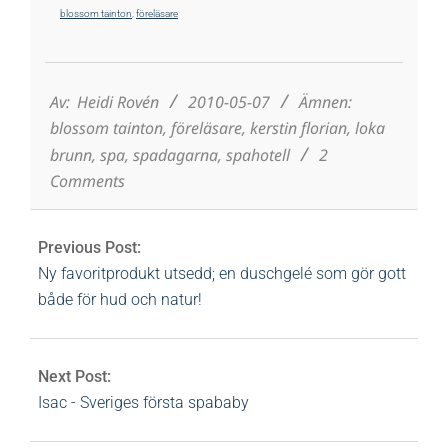
blossom tainton
,
föreläsare
2010-
05-
07
Av:
Heidi Rovén
2010-05-07
Ämnen:
blossom tainton
,
föreläsare
,
kerstin florian
,
loka
brunn
,
spa
,
spadagarna
,
spahotell
2
Comments
Previous Post:
Ny favoritprodukt utsedd; en duschgelé som gör gott
både för hud och natur!
Next Post:
Isac - Sveriges första spababy