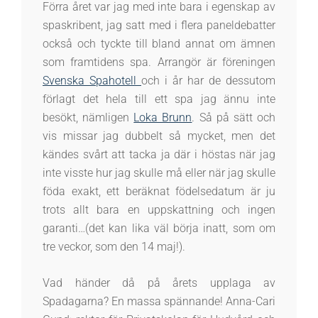
Förra året var jag med inte bara i egenskap av
spaskribent, jag satt med i flera paneldebatter
också och tyckte till bland annat om ämnen
som framtidens spa. Arrangör är föreningen
Svenska Spahotell
och i år har de dessutom
förlagt det hela till ett spa jag ännu inte
besökt, nämligen
Loka Brunn
. Så på sätt och
vis missar jag dubbelt så mycket, men det
kändes svårt att tacka ja där i höstas när jag
inte visste hur jag skulle må eller när jag skulle
föda exakt, ett beräknat födelsedatum är ju
trots allt bara en uppskattning och ingen
garanti…(det kan lika väl börja inatt, som om
tre veckor, som den 14 maj!).
Vad händer då på årets upplaga av
Spadagarna? En massa spännande! Anna-Cari