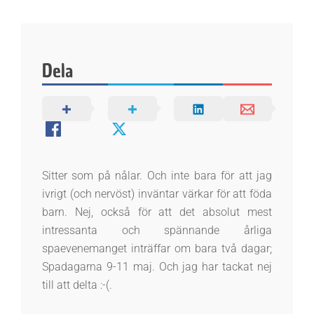
k
e
Dela
n
Sitter som på nålar. Och inte bara för att jag
ivrigt (och nervöst) inväntar värkar för att föda
barn. Nej, också för att det absolut mest
intressanta och spännande årliga
spaevenemanget inträffar om bara två dagar;
Spadagarna 9-11 maj. Och jag har tackat nej
till att delta :-(.