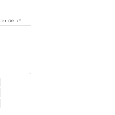
t är märkta
*