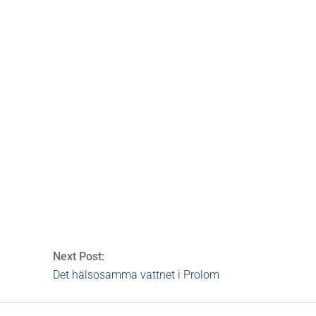
yttjeterapi
,
källvatten
,
kurbad
,
kurhotell
,
lera
,
lerbehandlingar
,
spahotell
,
vatten
0 Comments
Next Post:
Det hälsosamma vattnet i Prolom