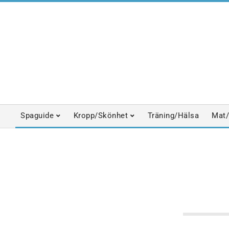
Skip
to
content
Spaguide
Kropp/Skönhet
Träning/Hälsa
Mat/
Primary
Navigation
Menu
DESTINATIONSSPA
KURHOTELL
S