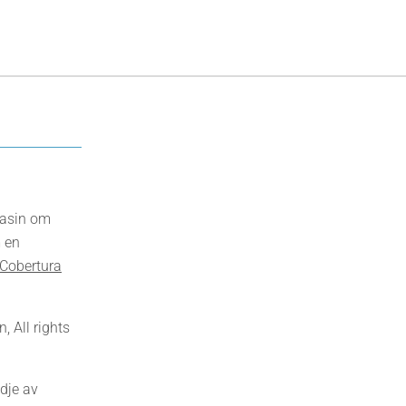
gasin om
 en
Cobertura
 All rights
dje av