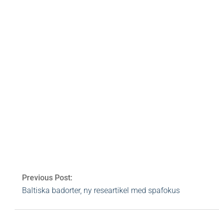
Av:
Heidi Rovén
2016-07-08
Ämnen:
gyttja
,
g
mineralvatten
,
prolom
,
prolom banja
,
serbien
,
spa
,
Previous Post:
Baltiska badorter, ny researtikel med spafokus