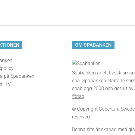
KTIONEN
OM SPABANKEN
anken
spolicy
Spabanken är ett livsstilsma
a på Spabanken
spa. Spabanken startade som
en TV
spablogg 2008 och ges ut av
förlag
.
© Copyright Cobertura Sweden,
reserved
Denna site är skapad med glä