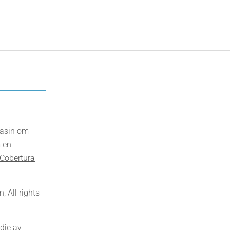
gasin om
 en
Cobertura
 All rights
dje av