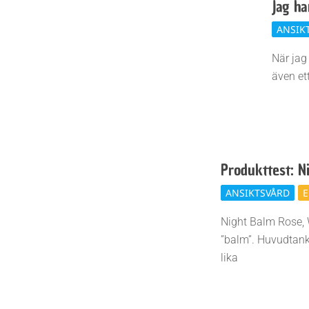
Jag ha
2017-
ANSIK
10-
När jag 
18
även et
Produkttest: N
2015-
ANSIKTSVÅRD
E
03-
Night Balm Rose, 
20
”balm”. Huvudtan
lika