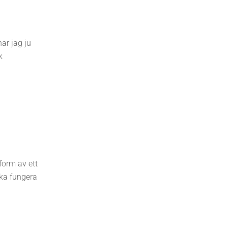
har jag ju
k
form av ett
ka fungera