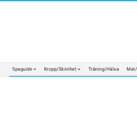
Skip
to
content
Spaguide
Kropp/Skönhet
Träning/Hälsa
Mat/
Primary
Navigation
Menu