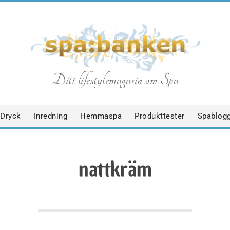
S
Ditt lifestylemagasin om Spa
p
Dryck
Inredning
Hemmaspa
Produkttester
Spablog
a
nattkräm
b
a