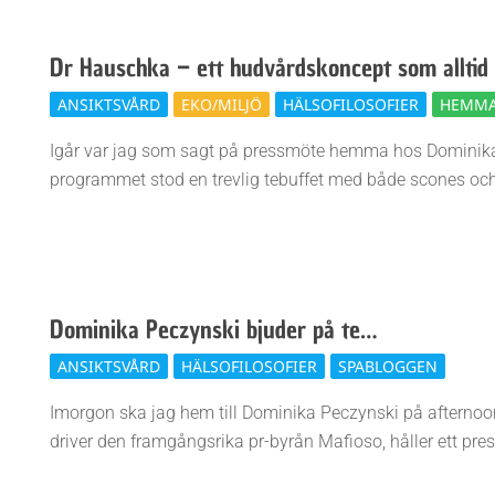
Dr Hauschka – ett hudvårdskoncept som alltid 
2011-
ANSIKTSVÅRD
EKO/MILJÖ
HÄLSOFILOSOFIER
HEMMA
05-
Igår var jag som sagt på pressmöte hemma hos Dominika
04
programmet stod en trevlig tebuffet med både scones och
Dominika Peczynski bjuder på te…
2011-
ANSIKTSVÅRD
HÄLSOFILOSOFIER
SPABLOGGEN
05-
Imorgon ska jag hem till Dominika Peczynski på afternoon 
02
driver den framgångsrika pr-byrån Mafioso, håller ett pr