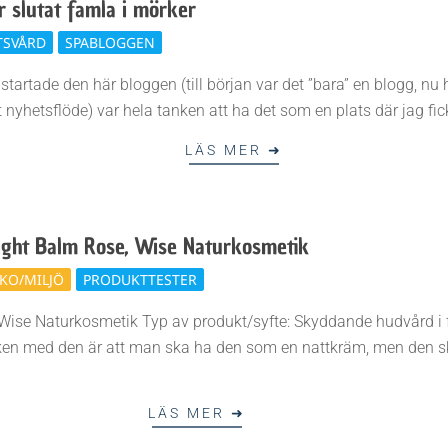
r slutat famla i mörker
TSVÅRD
SPABLOGGEN
startade den här bloggen (till början var det ”bara” en blogg, nu 
t nyhetsflöde) var hela tanken att ha det som en plats där jag fic
LÄS MER ➜
ight Balm Rose, Wise Naturkosmetik
KO/MILJÖ
PRODUKTTESTER
Wise Naturkosmetik Typ av produkt/syfte: Skyddande hudvård i 
ken med den är att man ska ha den som en nattkräm, men den s
LÄS MER ➜