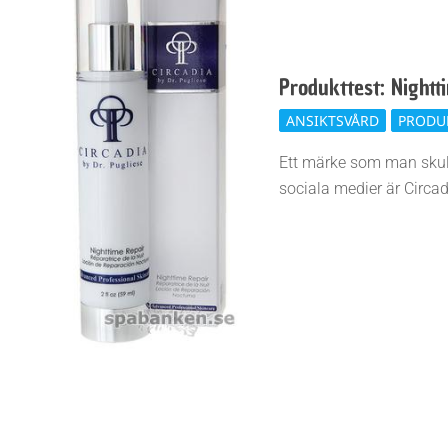
Produkttest: Nightt
2019-
ANSIKTSVÅRD
PRODU
01-
Ett märke som man skulle
30
sociala medier är Circad