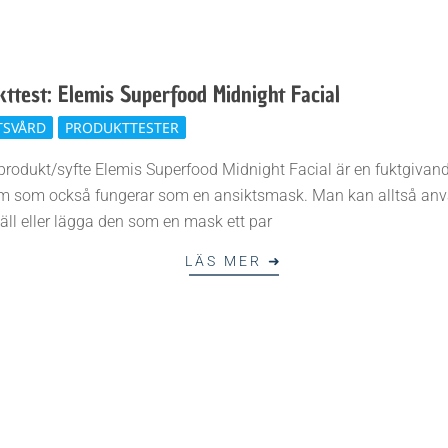
n
k
ttest: Elemis Superfood Midnight Facial
e
TSVÅRD
PRODUKTTESTER
produkt/syfte Elemis Superfood Midnight Facial är en fuktgivan
n
m som också fungerar som en ansiktsmask. Man kan alltså an
väll eller lägga den som en mask ett par
LÄS MER ➜