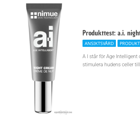
Produkttest: a.i. nig
2018-
ANSIKTSVÅRD
PRODUKT
06-
A I står för Age Intellige
19
stimulera hudens celler ti