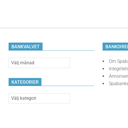
BANKVALVET
BANKDIRE
Bankvalvet
Om Spab
Integritet
Annonser
KATEGORIER
Spabank
Kategorier