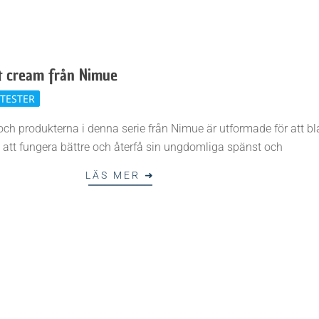
ht cream från Nimue
TESTER
nt och produkterna i denna serie från Nimue är utformade för att b
ll att fungera bättre och återfå sin ungdomliga spänst och
LÄS MER ➜