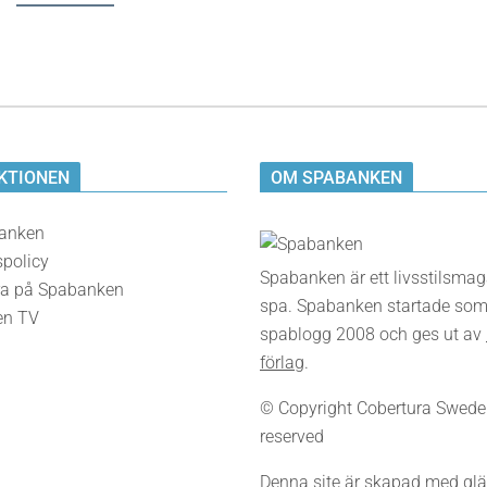
KTIONEN
OM SPABANKEN
anken
spolicy
Spabanken är ett livsstilsma
a på Spabanken
spa. Spabanken startade som
en TV
spablogg 2008 och ges ut av
förlag
.
© Copyright Cobertura Sweden,
reserved
Denna site är skapad med glä