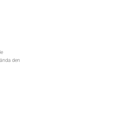
de
vända den