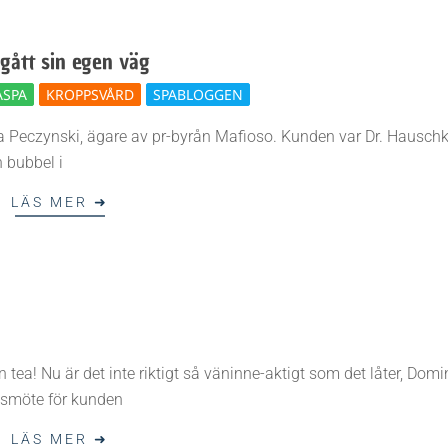
gått sin egen väg
SPA
KROPPSVÅRD
SPABLOGGEN
 Peczynski, ägare av pr-byrån Mafioso. Kunden var Dr. Hausch
 bubbel i
LÄS MER ➜
tea! Nu är det inte riktigt så väninne-aktigt som det låter, Dom
essmöte för kunden
LÄS MER ➜