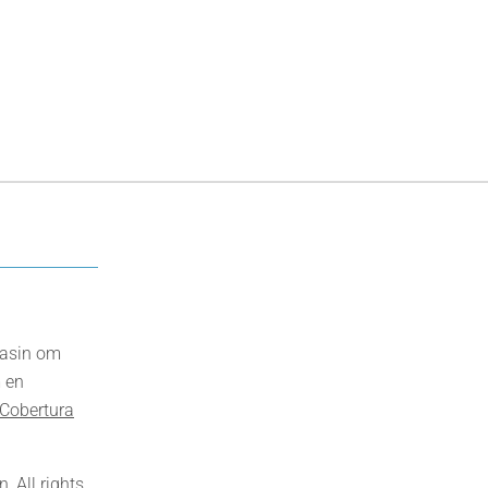
gasin om
 en
Cobertura
 All rights