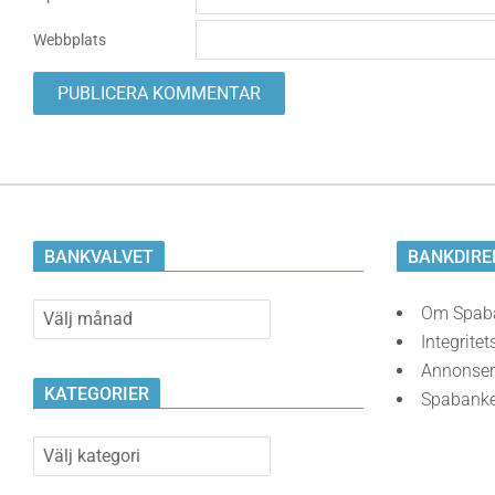
Webbplats
BANKVALVET
BANKDIRE
Bankvalvet
Om Spab
Integritet
Annonser
KATEGORIER
Spabank
Kategorier