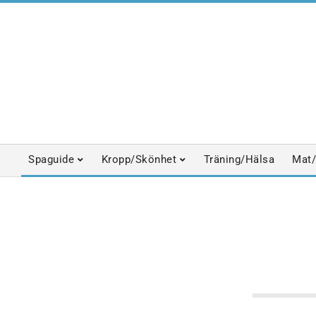
Skip
to
content
Spaguide
Kropp/Skönhet
Träning/Hälsa
Mat/
Primary
Navigation
Menu