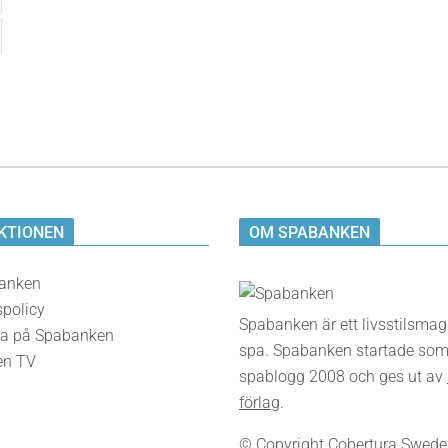
KTIONEN
OM SPABANKEN
anken
spolicy
Spabanken är ett livsstilsma
a på Spabanken
spa. Spabanken startade som
en TV
spablogg 2008 och ges ut av
förlag
.
© Copyright Cobertura Sweden,