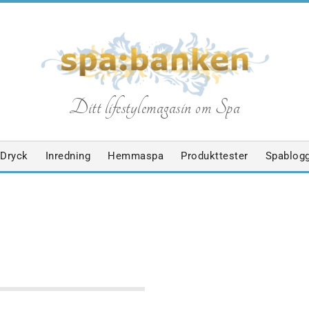
S
Ditt lifestylemagasin om Spa
p
Dryck
Inredning
Hemmaspa
Produkttester
Spablog
a
b
BAD
NYHETER
a