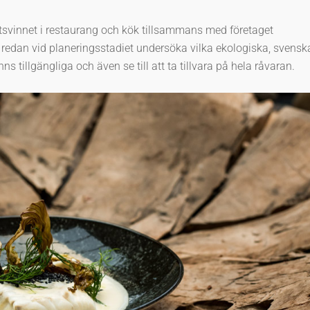
tsvinnet i restaurang och kök tillsammans med företaget
t redan vid planeringsstadiet undersöka vilka ekologiska, svensk
tillgängliga och även se till att ta tillvara på hela råvaran.