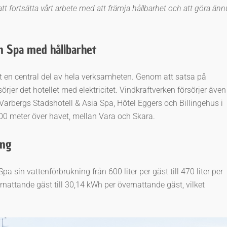
tt fortsätta vårt arbete med att främja hållbarhet och att göra änn
n Spa med hållbarhet
t en central del av hela verksamheten. Genom att satsa på
rjer det hotellet med elektricitet. Vindkraftverken försörjer även
Varbergs Stadshotell & Asia Spa, Hôtel Eggers och Billingehus i
100 meter över havet, mellan Vara och Skara.
ing
sin vattenförbrukning från 600 liter per gäst till 470 liter per
nattande gäst till 30,14 kWh per övernattande gäst, vilket