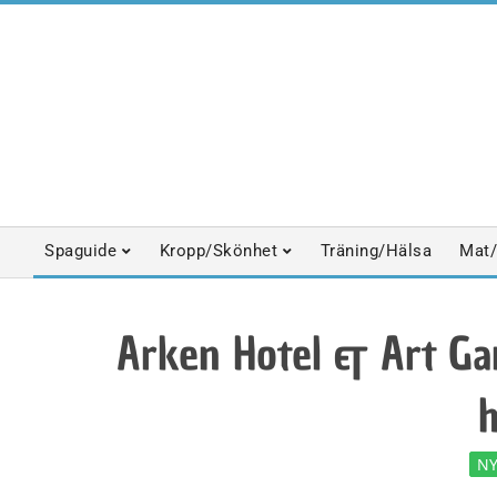
Skip
to
content
Spaguide
Kropp/Skönhet
Träning/Hälsa
Mat/
Primary
Navigation
Menu
Arken Hotel & Art Ga
h
NY