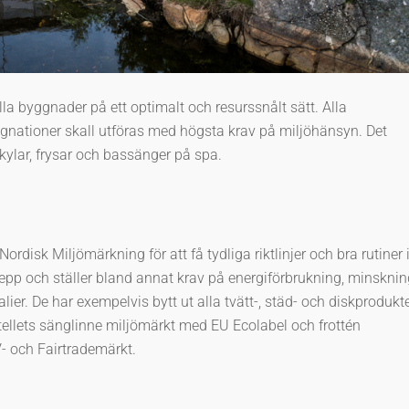
la byggnader på ett optimalt och resurssnålt sätt. Alla
ggnationer skall utföras med högsta krav på miljöhänsyn. Det
kylar, frysar och bassänger på spa.
disk Miljömärkning för att få tydliga riktlinjer och bra rutiner 
repp och ställer bland annat krav på energiförbrukning, minsknin
er. De har exempelvis bytt ut alla tvätt-, städ- och diskprodukt
tellets sänglinne miljömärkt med EU Ecolabel och frottén
V- och Fairtrademärkt.