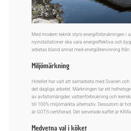
Med modern teknik styrs energiförbrukningen i al
nyinstallationer ska vara energieffektiva och by
arbetas bland annat med energiåtervinning från 
Miljömärkning
Hotellet har valt att samarbeta med Svanen och Nor
det dagliga arbetet. Märkningen tar ett helhetsg
av avfallsmängder, vattenförbrukning och kemikali
till 100% miljömärkta alternativ. Dessutom är ho
är GOTS-certifierad. Det serverade kaffet är KRA
Medvetna val i köket