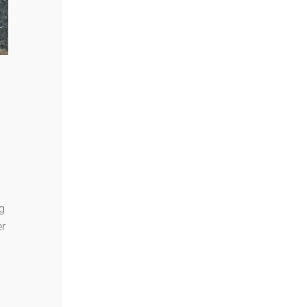
i
g
er