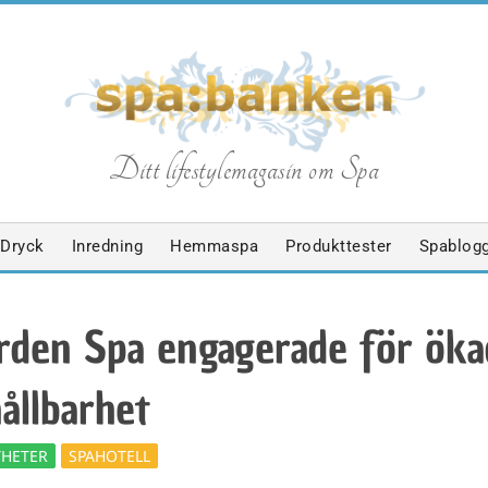
S
Ditt lifestylemagasin om Spa
p
Dryck
Inredning
Hemmaspa
Produkttester
Spablog
a
rden Spa engagerade för öka
b
ållbarhet
a
HETER
SPAHOTELL