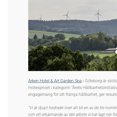
Arken Hotel & Art Garden Spa
i Göteborg är stolt
mötespriset i kategorin “Årets Hållbarhetsinitiativ
engagemang för att främja hållbarhet, ger resulta
”
Vi är djupt hedrade över att bli en av de tre nomine
och ett erkännande av det arbete vi har lagt ner för