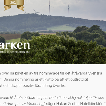
a över ha blivit en av tre nominerade till det åtråvärda Svenska
”. Denna nominering är ett kvitto på att ett outtröttligt
t och skapar positiv förändring över tid.
rade till Årets hållbarhetspris. Detta är en viktig milstolpe för oss
 att driva positiv förändring,”
säger Håkan Sedbo, Hotelldirektör f