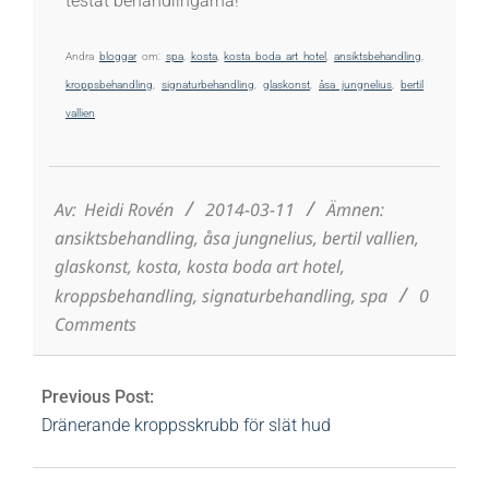
testat behandlingarna!
Andra
bloggar
om:
spa
,
kosta
,
kosta boda art hotel
,
ansiktsbehandling
,
kroppsbehandling
,
signaturbehandling
,
glaskonst
,
åsa jungnelius
,
bertil
vallien
2014-
03-
11
Av:
Heidi Rovén
2014-03-11
Ämnen:
ansiktsbehandling
,
åsa jungnelius
,
bertil vallien
,
glaskonst
,
kosta
,
kosta boda art hotel
,
kroppsbehandling
,
signaturbehandling
,
spa
0
Comments
Previous Post:
Dränerande kroppsskrubb för slät hud