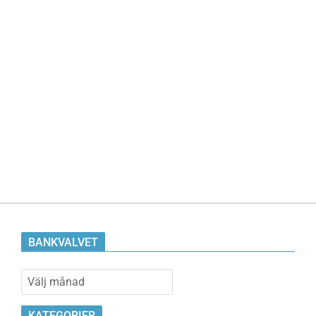
BANKVALVET
Bankvalvet
KATEGORIER