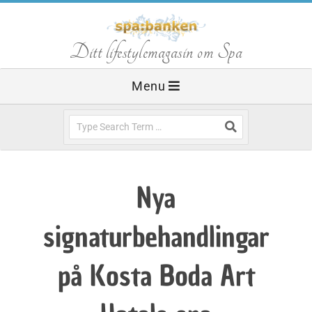
Skip
to
S
Ditt lifestylemagasin om Spa
content
Primary
Menu
p
Navigation
Menu
Search
a
b
Nya
a
signaturbehandlingar
n
på Kosta Boda Art