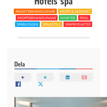
k
Hotels spa
e
ANSIKTSBEHANDLINGAR
KROPP & SKÖNHET
KROPPSBEHANDLINGAR
NYHETER
POOL
n
SPABLOGGEN
SPAHOTELL
SPAPRODUKTER
Dela