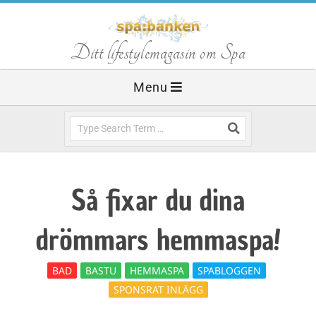
Skip
to
S
Ditt lifestylemagasin om Spa
content
Primary
Menu
p
Navigation
Menu
Search
a
b
Så fixar du dina
a
drömmars hemmaspa!
n
BAD
BASTU
HEMMASPA
SPABLOGGEN
SPONSRAT INLÄGG