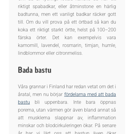
riktigt spabadkar, eller åtminstone en härlig
badtunna, men ett vanligt badkar räcker gott
till. Om du vill prova på ett örtbad så kan du
koka ett riktigt starkt örtte, helst på 100–200
färska örter. Det kan exempelvis vara
kamomill, lavendel, rosmarin, timjan, humle,
lindblommor eller citronmeliss.
Bada bastu
Våra grannar i Finland har redan vetat om det i
åratal, men nu börjar
fördelarna med att bada
bastu
bli uppenbara. Inte bara öppnas
porerna, utan värmen gör även bland annat så
att musklerna slappnar av, inflammation
minskar och blodcirkuleringen ökar. På senare
år har vi lärt oss att bastun även ökar