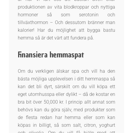
produktionen av vita blodkroppar och nyttiga
hormoner så som serotonin och
tillväxthormon – Och dessutom bränner man
kalorier! Har du möjlighet att bygga bastu
hemma så är det värt att fundera på.
Finansiera hemmaspat
Om du verkligen älskar spa och vill ha den
bästa möjliga upplevelsen i ditt hemmaspa så
kan det bli dyrt, särskilt om du vill köpa ett
eget utomhusspa eller dylikt – då de kostar en
bra bit över 50,000 kr. I princip allt annat som
behövs kan du göra själv, med produkter som
de flesta redan har hemma eller som kan
köpas in billigt, så som salt, citron, yoghurt
och olivolja. Om du vill få hjälp med att