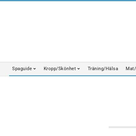
Skip
to
content
Spaguide
Kropp/Skönhet
Träning/Hälsa
Mat/
Primary
Navigation
Menu
HÄLSOFILOSOFIER
HEMMASPA
KROPPSBE