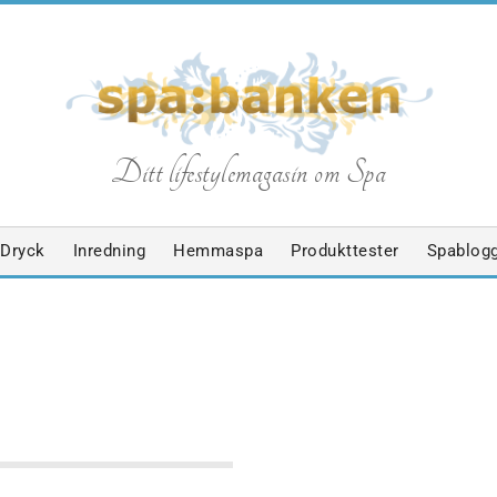
S
Ditt lifestylemagasin om Spa
p
Dryck
Inredning
Hemmaspa
Produkttester
Spablog
a
b
HANDLINGAR
KROPPSVÅRD
SPABLOGGEN
SPAPRODUKTER
a