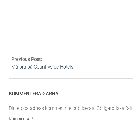
bloggar
weleda
detox
naturkosmetik
celluliter
björk
Av:
Heidi Rovén
2008-05-09
Ämnen:
No Tag
Previous Post:
Må bra på Countryside Hotels
KOMMENTERA GÄRNA
Din e-postadress kommer inte publiceras.
Obligatoriska fäl
Kommentar
*