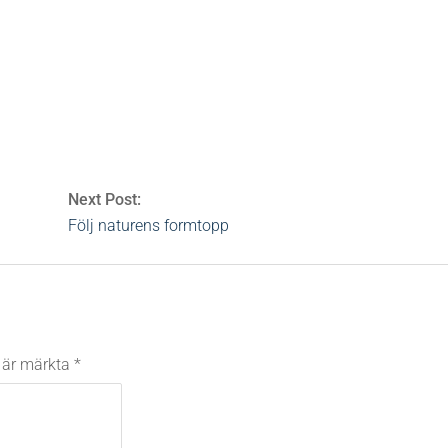
s
0 Comments
Next Post:
Följ naturens formtopp
t är märkta
*