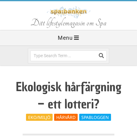
Skip
to
S
Ditt lifestylemagasin om Spa
content
Primary
Menu
p
Navigation
Menu
Search
a
b
Ekologisk hårfärgning
a
– ett lotteri?
n
EKO/MILJÖ
HÅRVÅRD
SPABLOGGEN