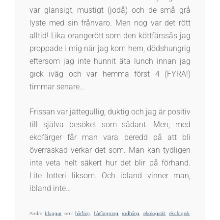
var glansigt, mustigt (jodå) och de små grå
lyste med sin frånvaro. Men nog var det rött
alltid! Lika orangerött som den köttfärssås jag
proppade i mig när jag kom hem, dödshungrig
eftersom jag inte hunnit äta lunch innan jag
gick iväg och var hemma först 4 (FYRA!)
timmar senare…
Frissan var jättegullig, duktig och jag är positiv
till själva besöket som sådant. Men, med
ekofärger får man vara beredd på att bli
överraskad verkar det som. Man kan tydligen
inte veta helt säkert hur det blir på förhand.
Lite lotteri liksom. Och ibland vinner man,
ibland inte…
Andra
bloggar
om:
hårfärg
,
hårfärgning
,
rödhårig
,
ekologiskt
,
ekologisk
,