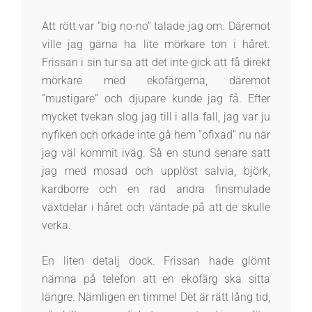
Att rött var ”big no-no” talade jag om. Däremot
ville jag gärna ha lite mörkare ton i håret.
Frissan i sin tur sa att det inte gick att få direkt
mörkare med ekofärgerna, däremot
”mustigare” och djupare kunde jag få. Efter
mycket tvekan slog jag till i alla fall, jag var ju
nyfiken och orkade inte gå hem ”ofixad” nu när
jag väl kommit iväg. Så en stund senare satt
jag med mosad och upplöst salvia, björk,
kardborre och en rad andra finsmulade
växtdelar i håret och väntade på att de skulle
verka.
En liten detalj dock. Frissan hade glömt
nämna på telefon att en ekofärg ska sitta
längre. Nämligen en timme! Det är rätt lång tid,