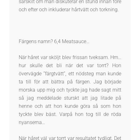
särskilt om man diskuterar en stund innan före
och efter och inkluderar hårtvätt och torkning.
Färgens namn? 6,4 Meatsauce…
När håret var sköljt blev frissan tveksam. Hm…
hur skulle det bli när det var torrt? Hon
övervägde ”färgtvätt”, ett nödsteg man kunde
ta till för att bättra på färgen. Jag började
morska upp mig och tyckte jag hade sagt mitt
så jag meddelade sturskt att jag litade på
henne och att hon kunde göra så som hon
tyckte blev bäst. Varpå hon tog till de röda
nyanserna…
När håret väl var torrt var resultatet tydligt. Det