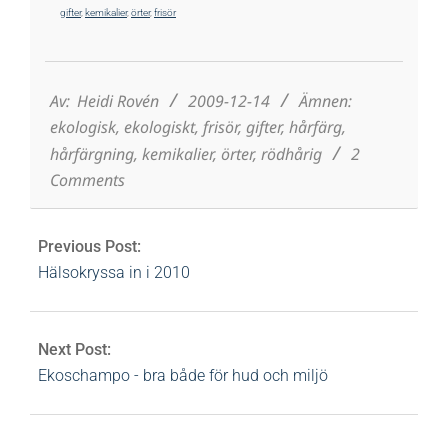
gifter
,
kemikalier
,
örter
,
frisör
2009-
12-
14
Av:
Heidi Rovén
2009-12-14
Ämnen:
ekologisk
,
ekologiskt
,
frisör
,
gifter
,
hårfärg
,
hårfärgning
,
kemikalier
,
örter
,
rödhårig
2
Comments
Previous Post:
Hälsokryssa in i 2010
Next Post:
Ekoschampo - bra både för hud och miljö