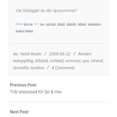
Var förlägger du din spasommar?
Andra
bloggar
om:
spa
,
sommar
,
strand
,
strandliv
,
estland
,
avkoppling
,
torekov
,
båstad
2009-
06-
22
Av:
Heidi Rovén
2009-06-22
Ämnen:
avkoppling
,
båstad
,
estland
,
sommar
,
spa
,
strand
,
strandliv
,
torekov
4 Comments
Previous Post:
Tvål anpassad för Sjö & Hav
Next Post: