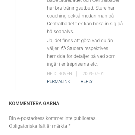
Både Sturebadet och Centralbadet
har bra träningsutbud. Sture har
coaching också medan man på
Centralbadet t ex kan boka in sig på
hälsoanalys.
Ja, det finns att göra vad du än
väljer! 🙂 Studera respektives
hemsida för detaljer på vad som
ingår i entrépriserna etc.
HEIDI ROVÉN
2009-07-01
PERMALINK
REPLY
KOMMENTERA GÄRNA
Din e-postadress kommer inte publiceras.
Obligatoriska fält är märkta
*