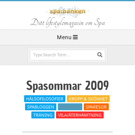
Skip
to
S
Ditt lifestylemagasin om Spa
content
Primary
Menu
p
Navigation
Menu
Search
a
b
Spasommar 2009
a
HÄLSOFILOSOFIER
KROPP & SKÖNHET
SPABLOGGEN
SPAGUIDE
SPARESOR
n
TRÄNING
VILA/ÅTERHÄMTNING