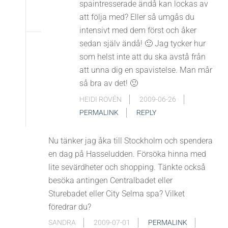
spaintresserade ändå kan lockas av
att följa med? Eller så umgås du
intensivt med dem först och åker
sedan själv ändå! 🙂 Jag tycker hur
som helst inte att du ska avstå från
att unna dig en spavistelse. Man mår
så bra av det! 🙂
HEIDI ROVÉN
2009-06-26
PERMALINK
REPLY
Nu tänker jag åka till Stockholm och spendera
en dag på Hasseludden. Försöka hinna med
lite sevärdheter och shopping. Tänkte också
besöka antingen Centralbadet eller
Sturebadet eller City Selma spa? Vilket
föredrar du?
SANDRA
2009-07-01
PERMALINK