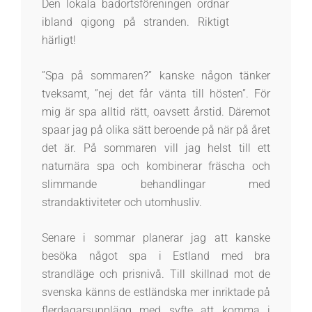
Den lokala badortsföreningen ordnar
ibland qigong på stranden. Riktigt
härligt!
”Spa på sommaren?” kanske någon tänker
tveksamt, ”nej det får vänta till hösten”. För
mig är spa alltid rätt, oavsett årstid. Däremot
spaar jag på olika sätt beroende på när på året
det är. På sommaren vill jag helst till ett
naturnära spa och kombinerar fräscha och
slimmande behandlingar med
strandaktiviteter och utomhusliv.
Senare i sommar planerar jag att kanske
besöka något spa i Estland med bra
strandläge och prisnivå. Till skillnad mot de
svenska känns de estländska mer inriktade på
flerdagarsupplägg med syfte att komma i