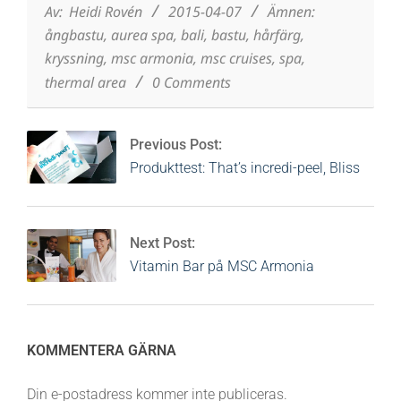
07
Av:
Heidi Rovén
2015-04-07
Ämnen:
ångbastu
,
aurea spa
,
bali
,
bastu
,
hårfärg
,
kryssning
,
msc armonia
,
msc cruises
,
spa
,
thermal area
0 Comments
Previous Post:
Produkttest: That’s incredi-peel, Bliss
Next Post:
Vitamin Bar på MSC Armonia
KOMMENTERA GÄRNA
Din e-postadress kommer inte publiceras.