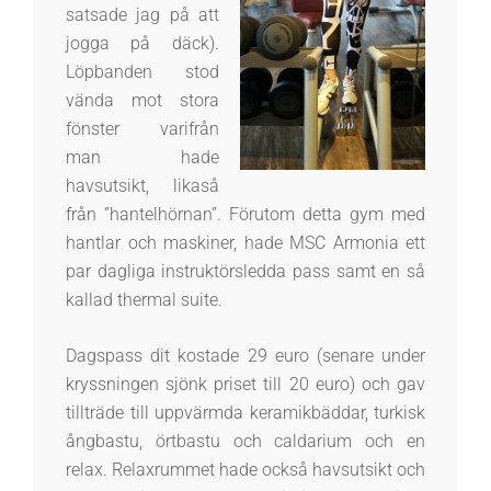
satsade jag på att
jogga på däck).
Löpbanden stod
vända mot stora
fönster varifrån
man hade
havsutsikt, likaså
från ”hantelhörnan”. Förutom detta gym med
hantlar och maskiner, hade MSC Armonia ett
par dagliga instruktörsledda pass samt en så
kallad thermal suite.
Dagspass dit kostade 29 euro (senare under
kryssningen sjönk priset till 20 euro) och gav
tillträde till uppvärmda keramikbäddar, turkisk
ångbastu, örtbastu och caldarium och en
relax. Relaxrummet hade också havsutsikt och