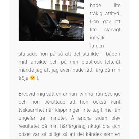
hade lite
tråkig attityd.
Hon gav ett
lite slarvigt
intryck;
färgen
slafsade hon på så att det stänkte – både i
mitt ansikte och på min plastrock (efteråt
märkte jag att jag även hade fått färg på min
tröja
).
Bredvid mig satt en annan kvinna från Sverige
och hon berättade att hon också känt
tveksamhet när klippningen inte tagit mer än
ungefär tre minuter. Å andra sidan blev
resultatet på min hårfärgning riktigt bra och
priset var så billigt så att det kändes som en