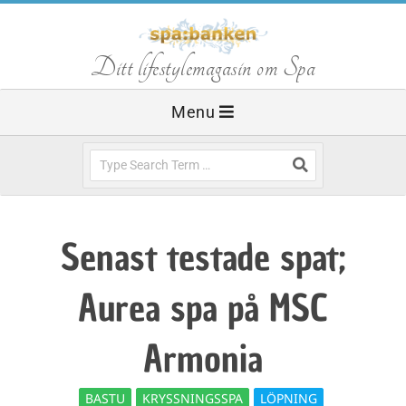
Skip
to
S
Ditt lifestylemagasin om Spa
content
Primary
Menu
p
Navigation
Menu
Search
a
b
Senast testade spat;
a
Aurea spa på MSC
n
Armonia
BASTU
KRYSSNINGSSPA
LÖPNING