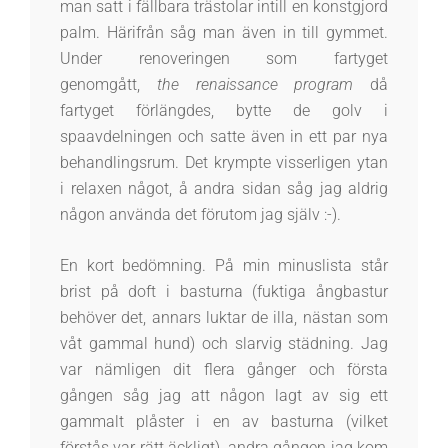
man satt i fällbara trästolar intill en konstgjord
palm. Härifrån såg man även in till gymmet.
Under renoveringen som fartyget
genomgått,
the renaissance program
då
fartyget förlängdes, bytte de golv i
spaavdelningen och satte även in ett par nya
behandlingsrum. Det krympte visserligen ytan
i relaxen något, å andra sidan såg jag aldrig
någon använda det förutom jag själv :-).
En kort bedömning. På min minuslista står
brist på doft i basturna (fuktiga ångbastur
behöver det, annars luktar de illa, nästan som
våt gammal hund) och slarvig städning. Jag
var nämligen dit flera gånger och första
gången såg jag att någon lagt av sig ett
gammalt plåster i en av basturna (vilket
förstås var rätt äckligt), andra gången jag kom