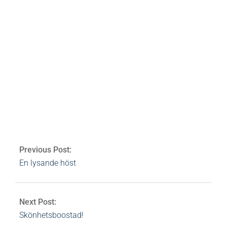
bloggar
skönhet
beauty
mässa
spa
Av:
Heidi Rovén
2008-10-24
Ämnen:
beauty
,
mässa
,
skönhet
,
spa
0 Comments
Previous Post:
En lysande höst
Next Post:
Skönhetsboostad!