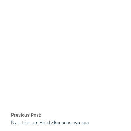
bloggar
mineralpuder
amelia
youngblood
bare minerals
skönhet
Av:
Heidi Rovén
2012-06-14
Ämnen:
amelia
,
Previous Post:
Ny artikel om Hotel Skansens nya spa