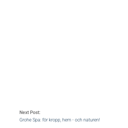
bare minerals
,
mineralpuder
,
skönhet
,
youngblood
0 Comme
Next Post:
Grohe Spa: för kropp, hem - och naturen!