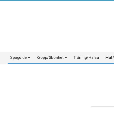
Skip
to
content
Spaguide
Kropp/Skönhet
Träning/Hälsa
Mat/
Primary
Navigation
Menu
ANSIKTSVÅ