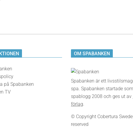
KTIONEN
OM SPABANKEN
anken
spolicy
Spabanken är ett livsstilsma
a på Spabanken
spa. Spabanken startade som
en TV
spablogg 2008 och ges ut av
förlag
.
© Copyright Cobertura Sweden,
reserved