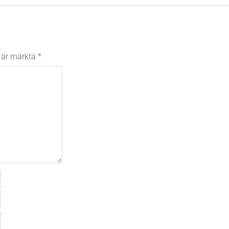
t är märkta
*