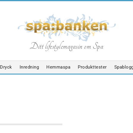
S
Ditt lifestylemagasin om Spa
p
Dryck
Inredning
Hemmaspa
Produkttester
Spablog
a
b
RD
NYHETER
SPABLOGGEN
a