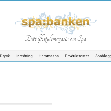
S
Ditt lifestylemagasin om Spa
p
Dryck
Inredning
Hemmaspa
Produkttester
Spablog
a
b
SKÖNHET
SPABLOGGEN
SPAHOTELL
TRENDER
a