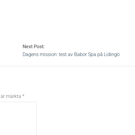
erly hills
,
boston
,
four seasons
,
intercontinental
,
los angeles
,
pr-
Next Post:
Dagens mission: test av Babor Spa på Lidingö
t är märkta
*