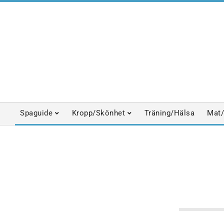
Skip
to
content
Spaguide
Kropp/Skönhet
Träning/Hälsa
Mat/
Primary
Navigation
Menu
DESTINATIONSSPA
KROPP & 