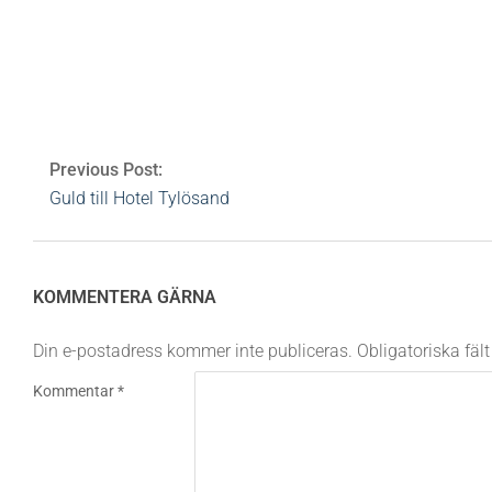
Av:
Heidi Rovén
2015-09-08
Ämnen:
bali
,
bev
spabehandlingar
,
spamenyer
,
vip
0 Comments
Previous Post:
Guld till Hotel Tylösand
KOMMENTERA GÄRNA
Din e-postadress kommer inte publiceras.
Obligatoriska fäl
Kommentar
*