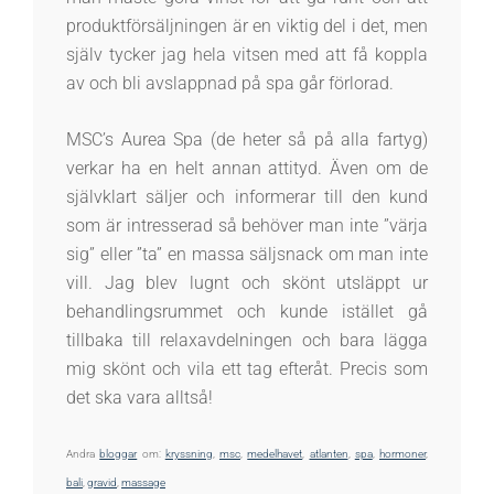
produktförsäljningen är en viktig del i det, men
själv tycker jag hela vitsen med att få koppla
av och bli avslappnad på spa går förlorad.
MSC’s Aurea Spa (de heter så på alla fartyg)
verkar ha en helt annan attityd. Även om de
självklart säljer och informerar till den kund
som är intresserad så behöver man inte ”värja
sig” eller ”ta” en massa säljsnack om man inte
vill. Jag blev lugnt och skönt utsläppt ur
behandlingsrummet och kunde istället gå
tillbaka till relaxavdelningen och bara lägga
mig skönt och vila ett tag efteråt. Precis som
det ska vara alltså!
Andra
bloggar
om:
kryssning
,
msc
,
medelhavet
,
atlanten
,
spa
,
hormoner
,
bali
,
gravid
,
massage