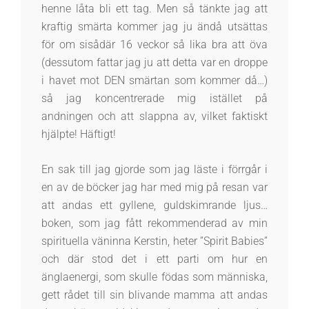
henne låta bli ett tag. Men så tänkte jag att
kraftig smärta kommer jag ju ändå utsättas
för om sisådär 16 veckor så lika bra att öva
(dessutom fattar jag ju att detta var en droppe
i havet mot DEN smärtan som kommer då…)
så jag koncentrerade mig istället på
andningen och att slappna av, vilket faktiskt
hjälpte! Häftigt!
En sak till jag gjorde som jag läste i förrgår i
en av de böcker jag har med mig på resan var
att andas ett gyllene, guldskimrande ljus…
boken, som jag fått rekommenderad av min
spirituella väninna Kerstin, heter ”Spirit Babies”
och där stod det i ett parti om hur en
änglaenergi, som skulle födas som människa,
gett rådet till sin blivande mamma att andas