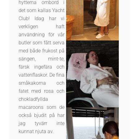
hytterna ombord i
det som kallas Yacht
Club! Idag har vi
verkligen haft
användning för vår
butler som fått serva
med både frukost på
sängen, mint-te,
färsk ingefära och
vattenflaskor. De fina
småkakorna och
fatet med rosa och
chokladfyllda
macaroons som de
också bjudit på har
jag tyvärr inte
kunnat njuta av.