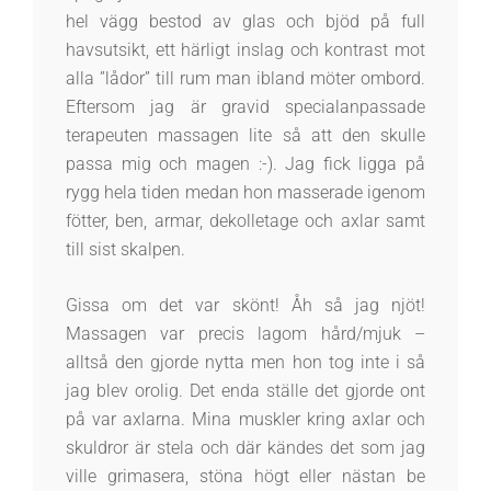
hel vägg bestod av glas och bjöd på full
havsutsikt, ett härligt inslag och kontrast mot
alla ”lådor” till rum man ibland möter ombord.
Eftersom jag är gravid specialanpassade
terapeuten massagen lite så att den skulle
passa mig och magen :-). Jag fick ligga på
rygg hela tiden medan hon masserade igenom
fötter, ben, armar, dekolletage och axlar samt
till sist skalpen.
Gissa om det var skönt! Åh så jag njöt!
Massagen var precis lagom hård/mjuk –
alltså den gjorde nytta men hon tog inte i så
jag blev orolig. Det enda ställe det gjorde ont
på var axlarna. Mina muskler kring axlar och
skuldror är stela och där kändes det som jag
ville grimasera, stöna högt eller nästan be