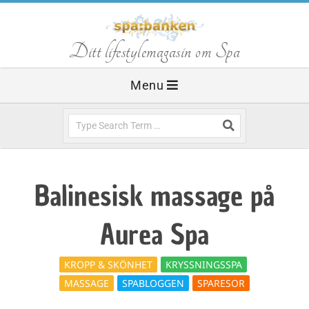
Skip
to
S
Ditt lifestylemagasin om Spa
content
Primary
Menu
p
Navigation
Menu
Search
a
b
Balinesisk massage på
a
Aurea Spa
n
KROPP & SKÖNHET
KRYSSNINGSSPA
MASSAGE
SPABLOGGEN
SPARESOR