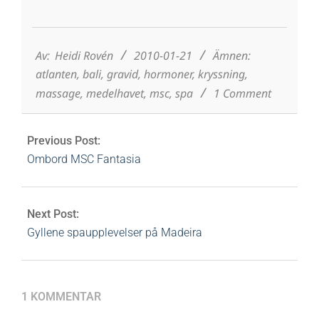
2010-
01-
21
Av:
Heidi Rovén
2010-01-21
Ämnen:
atlanten
,
bali
,
gravid
,
hormoner
,
kryssning
,
massage
,
medelhavet
,
msc
,
spa
1 Comment
Previous Post:
Ombord MSC Fantasia
Next Post:
Gyllene spaupplevelser på Madeira
1 KOMMENTAR