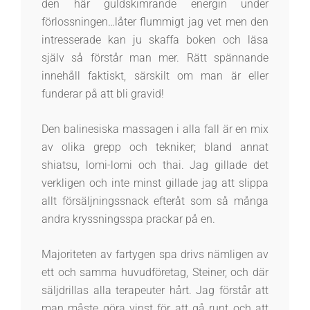
den här guldskimrande energin under
förlossningen…låter flummigt jag vet men den
intresserade kan ju skaffa boken och läsa
själv så förstår man mer. Rätt spännande
innehåll faktiskt, särskilt om man är eller
funderar på att bli gravid!
Den balinesiska massagen i alla fall är en mix
av olika grepp och tekniker; bland annat
shiatsu, lomi-lomi och thai. Jag gillade det
verkligen och inte minst gillade jag att slippa
allt försäljningssnack efteråt som så många
andra kryssningsspa prackar på en.
Majoriteten av fartygen spa drivs nämligen av
ett och samma huvudföretag, Steiner, och där
säljdrillas alla terapeuter hårt. Jag förstår att
man måste göra vinst för att gå runt och att