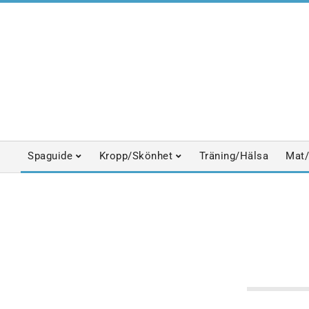
Skip
to
content
Spaguide
Kropp/Skönhet
Träning/Hälsa
Mat/
Primary
Navigation
Menu
ANSIKTSVÅRD