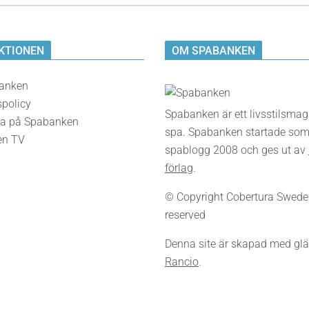
KTIONEN
OM SPABANKEN
anken
spolicy
Spabanken är ett livsstilsma
a på Spabanken
spa. Spabanken startade som
en TV
spablogg 2008 och ges ut av
förlag
.
© Copyright Cobertura Sweden,
reserved
Denna site är skapad med glä
Rancio
.