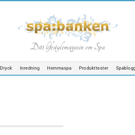
S
Ditt lifestylemagasin om Spa
p
Dryck
Inredning
Hemmaspa
Produkttester
Spablog
a
b
HÄLSOFILOSOFIER
SPABLOGGEN
a