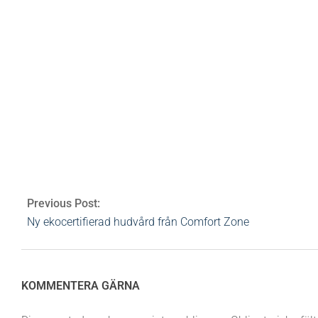
bloggar
tro
hopp
hudvård
kräm
löfte
sanning
ordlek
Av:
Heidi Rovén
2009-06-06
Ämnen:
hopp
,
h
Previous Post:
Ny ekocertifierad hudvård från Comfort Zone
KOMMENTERA GÄRNA