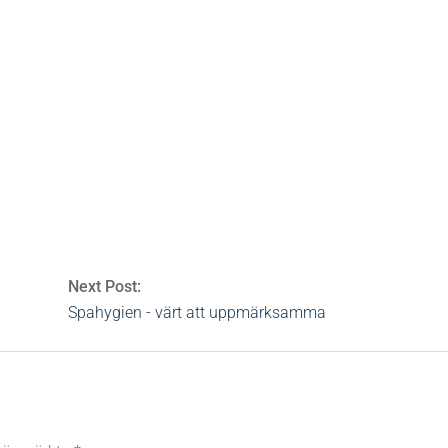
udvård
,
kräm
,
löfte
,
ordlek
,
sanning
,
tro
0 Comments
Next Post:
Spahygien - värt att uppmärksamma