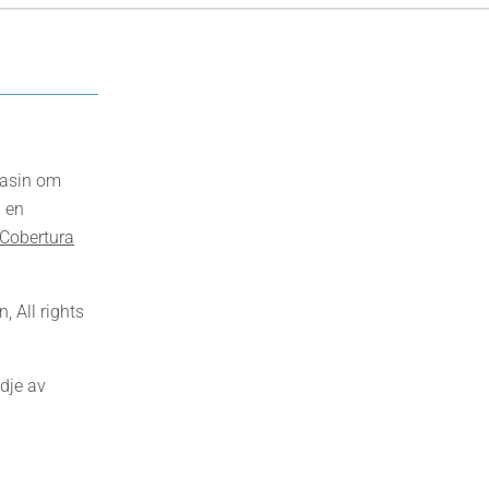
gasin om
 en
Cobertura
 All rights
dje av