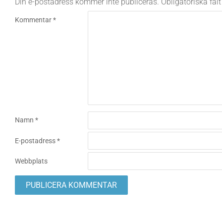
Din e-postadress kommer inte publiceras.
Obligatoriska fäl
Kommentar
*
Namn
*
E-postadress
*
Webbplats