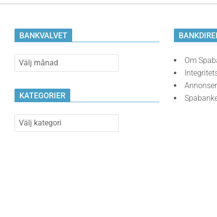
BANKVALVET
BANKDIRE
Bankvalvet
Om Spab
Integritet
Annonser
KATEGORIER
Spabank
Kategorier