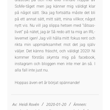
SoMe-tåget men jag känner mig väldigt klar
på något sätt. Ska jag fortsätta måste det bli
på ett annat sätt, mitt sätt, mina villkor, något
nytt vis. Nu vill jag slippa hetsen med ”låtsas-
livet” på nätet, jag är Så redo att ta mig an IRL-
levernet igen! Jag vill hålla mitt fokus rent och
rikta min uppmärksamhet mot det jag själv
väljer. Det känns fräscht, och väldigt 2020! Ni
kommer förstås
skymta
mig på facebook,
instagram och bloggen men inte mer än så. I
alla fall inte just nu.
Hoppas även ert år börjat spännande!
2020-
01-
20
Av:
Heidi Rovén
2020-01-20
Ämnen: