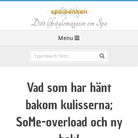
Skip
to
S
Ditt lifestylemagasin om Spa
content
Primary
Menu
p
Navigation
Menu
Search
a
b
Vad som har hänt
a
bakom kulisserna;
n
SoMe-overload och ny