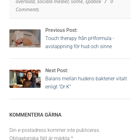
overload
,
sociala medier
,
some
,
spabok
0
Comments
Previous Post:
Touch therapy från pHformula -
avslappning för hud och sinne
Next Post:
Balans mellan hudens bakterier vitalt
enligt "Dr K"
KOMMENTERA GÄRNA
Din e-postadress kommer inte publiceras.
Obligatoriska fält är märkta
*