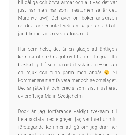
bli dåliga och bryta armar och allt vad det var
just när man har som mest…men så är det.
Murphys law!). Och även om boken är skriven
och klar är den inte tryckt än, så jag är rädd att
jag blir mer än en vecka försenad…
Hur som helst, det är en glädje att äntligen
komma ut med något nytt från mitt egna lilla
bokförlag! Få se sina ord i tryck inom – om än
en mjuk och tunn pärm men ändå!
Ni
kommer snart att få veta mer och se omslaget.
Det är jättefint och precis som sist illustrerat
av proffsiga Malin Svedjeholm.
Dock är jag fortfarande väldigt tveksam till
hela sociala medie-grejen, jag vet inte hur mitt
företagande kommer att gå om jag drar ner
drastiskt på och mer eller mindre hoppar av