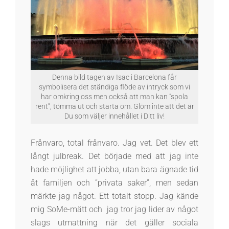
Denna bild tagen av Isac i Barcelona får
symbolisera det ständiga flöde av intryck som vi
har omkring oss men också att man kan ”spola
rent”, tömma ut och starta om. Glöm inte att det är
Du som väljer innehållet i Ditt liv!
Frånvaro, total frånvaro. Jag vet. Det blev ett
långt julbreak. Det började med att jag inte
hade möjlighet att jobba, utan bara ägnade tid
åt familjen och ”privata saker”, men sedan
märkte jag något. Ett totalt stopp. Jag kände
mig SoMe-mätt och jag tror jag lider av något
slags utmattning när det gäller sociala