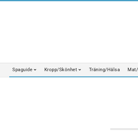
Skip
to
content
Spaguide
Kropp/Skönhet
Träning/Hälsa
Mat/
Primary
Navigation
Menu
SP