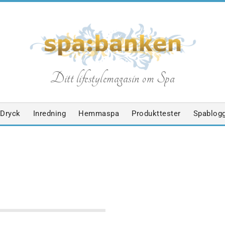
S
Ditt lifestylemagasin om Spa
p
Dryck
Inredning
Hemmaspa
Produkttester
Spablog
a
b
ABLOGGEN
TRÄNING
a