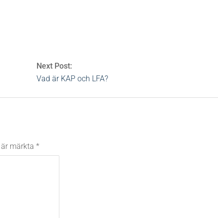
s
0 Comments
Next Post:
Vad är KAP och LFA?
t är märkta
*