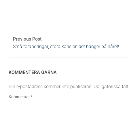
Av:
Heidi Rovén
2024-09-20
Ämnen:
No Tag
Previous Post:
Små förändringar, stora känslor: det hänger på håret!
KOMMENTERA GÄRNA
Din e-postadress kommer inte publiceras.
Obligatoriska fäl
Kommentar
*