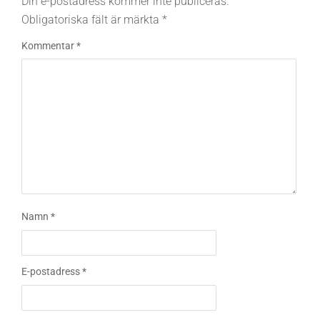
Din e-postadress kommer inte publiceras.
Obligatoriska fält är märkta
*
Kommentar
*
Namn
*
E-postadress
*