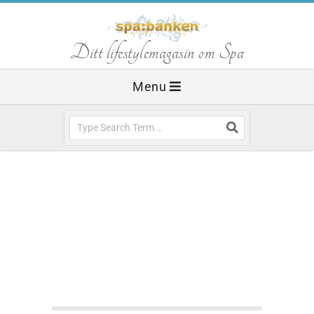
Skip
to
S
Ditt lifestylemagasin om Spa
content
Primary
Menu
p
Navigation
Menu
Search
a
b
a
n
AROMATERAPI
SPABLOGGEN