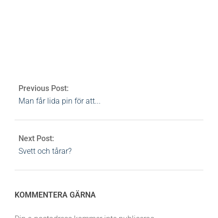
Av:
Heidi Rovén
2008-04-01
Ämnen:
aromaterapi
,
hudvård
,
naturkosmetik
,
skin food
0 Comments
Previous Post:
Man får lida pin för att...
Next Post:
Svett och tårar?
KOMMENTERA GÄRNA