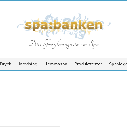
S
Ditt lifestylemagasin om Spa
p
Dryck
Inredning
Hemmaspa
Produkttester
Spablog
a
b
EN
KRYSSNINGSSPA
MASSAGE
SPABLOGGEN
SPAPRODUKT
a
SPASALONG