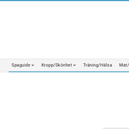
Skip
to
content
Spaguide
Kropp/Skönhet
Träning/Hälsa
Mat/
Primary
Navigation
Menu
ANSIKTSBEHANDLINGAR
CERTIFIED BY SPABANK