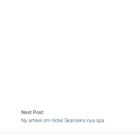
testa en hel ansiktsbehandling med RVB. Efter denna upplevelse
återstår bara att höra efter om erbjudandet gäller än…
ngsspa
a
,
helsingfors
,
Kryssningsspa
,
rvb
,
spa
,
travel spa
,
viking line
Next Post:
Ny artikel om Hotel Skansens nya spa