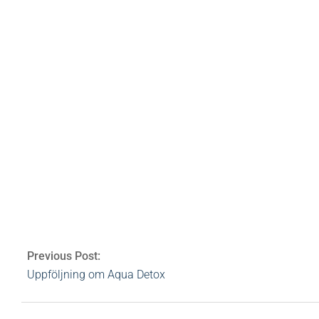
ps. Jag har faktiskt tidigare blivit erbjuden att 
känner jag mig väldigt motiverad att tacka ja! Nu 
bloggar
viking line
spa
helsingfors
travel spa
rvb
gabriella
kryssni
Av:
Heidi Rovén
2012-06-11
Ämnen:
gabriell
Comments
Previous Post:
Uppföljning om Aqua Detox