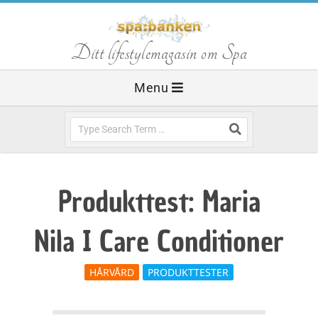
Skip
to
S
Ditt lifestylemagasin om Spa
content
Primary
Menu
p
Navigation
Menu
Search
a
b
Produkttest: Maria
a
Nila I Care Conditioner
n
HÅRVÅRD
PRODUKTTESTER