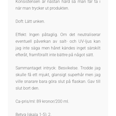
Konsistensen är nästan hård så man får ta i
när man trycker ut produkten.
Doft: Lätt unken.
Effekt: Ingen påtaglig. Om det neutraliserar
eventuell påverkan av salt- och UV-ljus kan
jag inte säga men håret kändes inget särskilt
efteråt, framförallt inte bättre på något sätt.
Sammantaget intryck: Besvikelse. Trodde jag
skulle få ett mjukt, glansigt superhår men jag
ville snarare bara göra slut på flaskan. Gav till
slut bort den.
Ca-pris/ml: 89 kronor/200 ml.
Betyg (skala 1-5): 2.