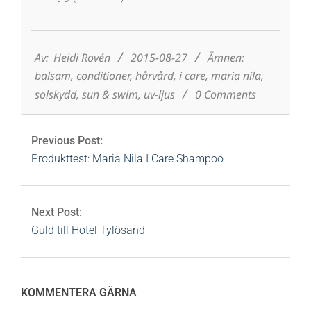
2015-
08-
27
Av:
Heidi Rovén
2015-08-27
Ämnen:
balsam
,
conditioner
,
hårvård
,
i care
,
maria nila
,
solskydd
,
sun & swim
,
uv-ljus
0 Comments
Previous Post:
Produkttest: Maria Nila I Care Shampoo
Next Post:
Guld till Hotel Tylösand
KOMMENTERA GÄRNA