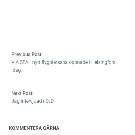
Av:
Heidi Rovén
2009-12-12
Ämnen:
eko
,
ekocert
,
ekologiskt
,
Hemmaspa
,
hudvård
,
organic
,
peeling
,
skönhet
,
skrubb
0
Comments
Previous Post:
VIA SPA - nytt flygplatsspa öppnade i Helsingfors
idag
Next Post:
Jag intervjuad i SvD
KOMMENTERA GÄRNA