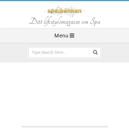
Skip
to
S
Ditt lifestylemagasin om Spa
content
Primary
Menu
p
Navigation
Menu
Search
a
b
a
n
SPABLOGGEN