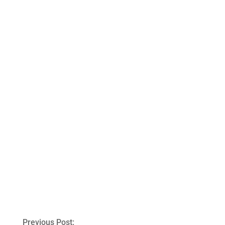
Elemis
Av:
Heidi Rovén
2021-06-30
Ämnen:
ansiktsrengöring
,
tvättlapp
0 Comments
Previous Post: