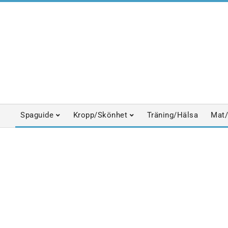
Skip
to
content
Spaguide
Kropp/Skönhet
Träning/Hälsa
Mat/
Primary
Navigation
Menu
EKO/MILJÖ
HÄLSOFILOSOFIE