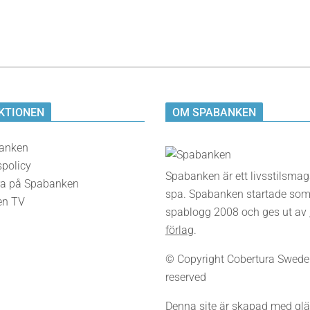
KTIONEN
OM SPABANKEN
anken
spolicy
Spabanken är ett livsstilsma
a på Spabanken
spa. Spabanken startade som
en TV
spablogg 2008 och ges ut av
förlag
.
© Copyright Cobertura Sweden,
reserved
Denna site är skapad med glä