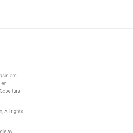
gasin om
 en
Cobertura
 All rights
dje av