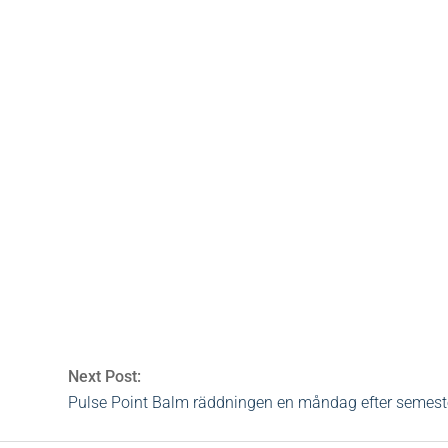
olution tea
s
0 Comments
Next Post:
Pulse Point Balm räddningen en måndag efter semest