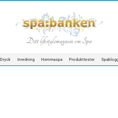
S
Ditt lifestylemagasin om Spa
p
Dryck
Inredning
Hemmaspa
Produkttester
Spablog
a
b
a
R
MAT/DRYCK
SPABLOGGEN
SPAPRODUKTER