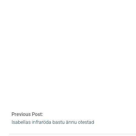
rev
bloggar
te
finland
hamburgare
hälsosam
valmöjligheter
Av:
Heidi Rovén
2008-08-03
Ämnen:
No Tag
Previous Post:
Isabellas infraröda bastu ännu otestad