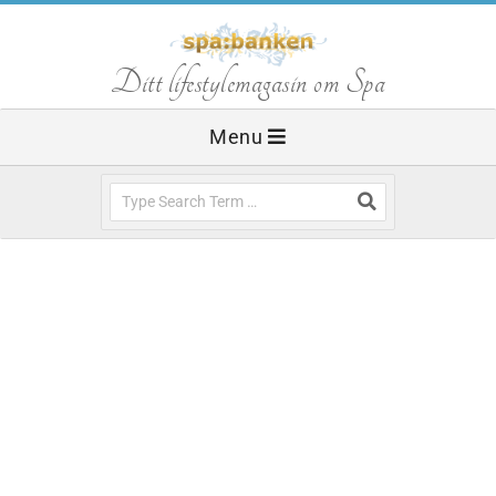
Skip
to
S
Ditt lifestylemagasin om Spa
content
Primary
Menu
p
Navigation
Menu
Search
a
b
La Famille, Falkenberg
a
Strandbad »
n