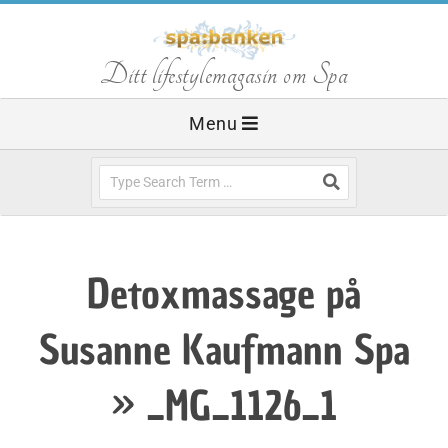
Skip
to
S
Ditt lifestylemagasin om Spa
content
Primary
Menu
p
Navigation
Menu
Search
a
b
Detoxmassage på
a
Susanne Kaufmann Spa
n
»
_MG_1126_1