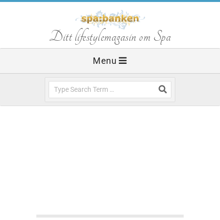
Skip
to
S
Ditt lifestylemagasin om Spa
content
Primary
Menu
p
Navigation
Menu
Search
a
b
a
n
HÄLSOFILOSOFIER
SPABLOGGEN