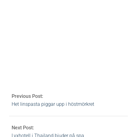
bloggar
vänlighet
snäll
omtanke
medmänsklighet
ego
hopp
Av:
Heidi Rovén
2009-10-28
Ämnen:
ego
,
hopp
,
medmänsklighet
,
omtanke
,
snäll
,
vänlighet
0 Comments
Previous Post:
Het linspasta piggar upp i höstmörkret
Next Post:
Lyxhotell i Thailand bjuder på spa