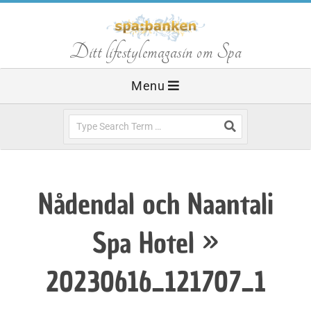
Skip
to
S
Ditt lifestylemagasin om Spa
content
Primary
Menu
p
Navigation
Menu
Search
a
b
Nådendal och Naantali
a
Spa Hotel »
n
20230616_121707_1