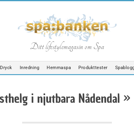
S
Ditt lifestylemagasin om Spa
p
Dryck
Inredning
Hemmaspa
Produkttester
Spablog
a
sthelg i njutbara Nådendal »
b
a