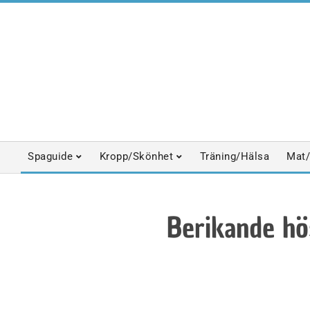
Skip
to
content
Spaguide
Kropp/Skönhet
Träning/Hälsa
Mat/
Primary
Navigation
Menu
Berikande hö