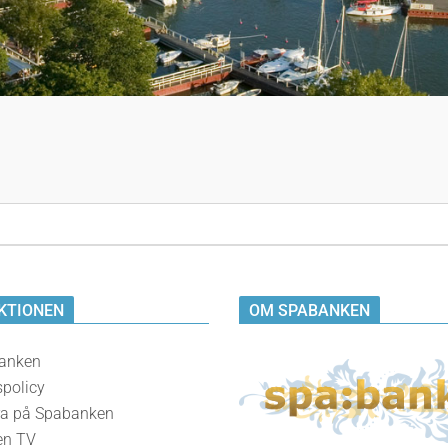
KTIONEN
OM SPABANKEN
anken
spolicy
a på Spabanken
en TV