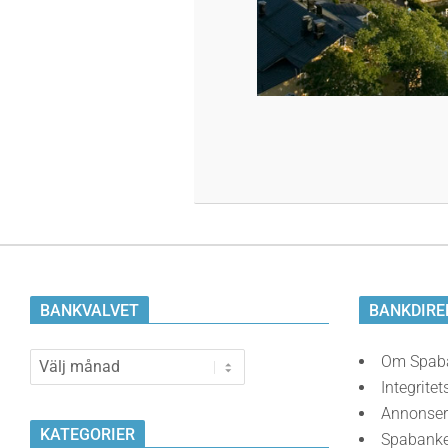
2023-
10-
24
BANKVALVET
BANKDIRE
Bankvalvet
Om Spab
Integritet
Annonser
KATEGORIER
Spabank