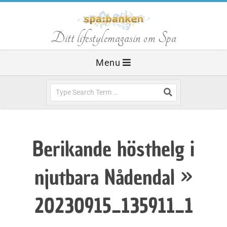
Skip
to
S
Ditt lifestylemagasin om Spa
content
Primary
Menu
p
Navigation
Menu
Search
a
b
Berikande hösthelg i
a
njutbara Nådendal »
n
20230915_135911_1