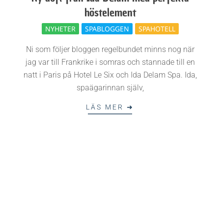
k
höstelement
e
2009-
NYHETER
SPABLOGGEN
SPAHOTELL
10-
n
Ni som följer bloggen regelbundet minns nog när
20
jag var till Frankrike i somras och stannade till en
natt i Paris på Hotel Le Six och Ida Delam Spa. Ida,
spaägarinnan själv,
LÄS MER ➜