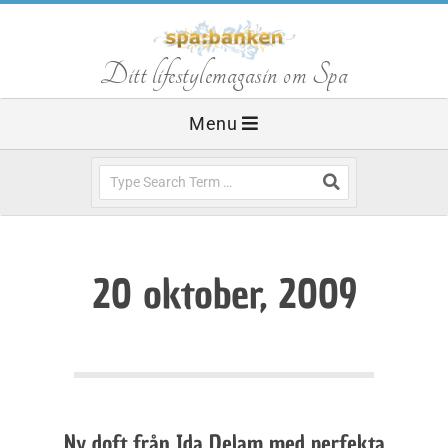
Skip
to
S
Ditt lifestylemagasin om Spa
content
Primary
Menu
p
Navigation
Menu
Search
a
b
20 oktober, 2009
a
n
Ny doft från Ida Delam med perfekta